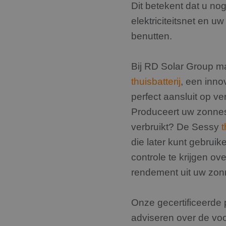
.rdsolargroup.nl
11 maanden
Deze cookie wordt gebruikt om gebruikersinteracti
Dit betekent dat u no
4 weken
op de website te volgen om de gebruikerservaring 
websitefunctionaliteit te verbeteren.
elektriciteitsnet en 
benutten.
Bij RD Solar Group m
thuisbatterij
, een inno
perfect aansluit op v
Produceert uw zonne
verbruikt? De Sessy
t
die later kunt gebrui
controle te krijgen o
rendement uit uw zon
Onze gecertificeerde 
adviseren over de voo