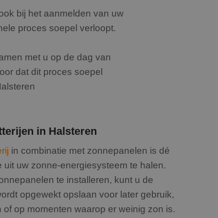
ijke cookie
evoerd met het oog
 ook bij het aanmelden van uw
hele proces soepel verloopt.
ie-Script.com-
ekers te
-Script.com is
 samen met u op de dag van
oor dat dit proces soepel
jving
Halsteren
y analytics
 sessie van de
matie uit over hoe
aven te combineren
rtenties die de
terijen in Halsteren
n.
 bezocht.
 Analytics - wat
matie uit over hoe
rij
in combinatie met zonnepanelen is dé
bruikte
rtenties die de
uikt om unieke
 bezocht.
 uit uw zonne-energiesysteem te halen.
 gegenereerd nummer
 paginaverzoek op
nnepanelen te installeren, kunt u de
n
porten van de site.
ordt opgewekt opslaan voor later gebruik,
m de sessiestatus
n of op momenten waarop er weinig zon is.