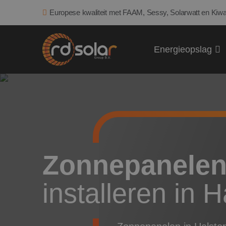
Europese kwaliteit met FAAM, Sessy, Solarwatt en Kiwa
Energieopslag
Zonnepanele
installeren in 