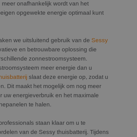
es en betrokkenheid
g meer onafhankelijk wordt van het
en
uw eigen opgewekte energie optimaal kunt
aken we uitsluitend gebruik van de
Sessy
vatieve en betrouwbare oplossing die
erschillende zonnestroomsysteem.
stroomsysteem meer energie dan u
huisbatterij
slaat deze energie op, zodat u
ken. Dit maakt het mogelijk om nog meer
ver uw energieverbruik en het maximale
nepanelen te halen.
professionals staan klaar om u te
rdelen van de Sessy thuisbatterij. Tijdens