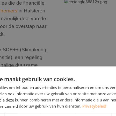
es die de financiële
ernemers
in Halsteren
anzienlijk deel van de
oor de overstap naar
t.
e SDE++ (Stimulering
itie), een regeling
schalige duurzame
al ontworpen voor
e maakt gebruik van cookies.
es willen plaatsen.
kies om inhoud en advertenties te personaliseren en om ons ver
ek (EIA), een fiscale
len ook informatie over uw gebruik van onze site met onze adver
ge van hun
 die deze kunnen combineren met andere informatie die u aan hen
n winst, wat leidt tot
n verzameld door uw gebruik van hun diensten.
Privacybeleid