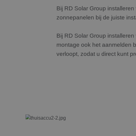
_GRECAPTCHA
Bij RD Solar Group installere
zonnepanelen bij de juiste ins
CookieScriptConse
Bij RD Solar Group installere
montage ook het aanmelden bij 
Naam
verloopt, zodat u direct kunt 
Naam
fp_user_id
Aanbiede
Naam
Domein
_clsk
_gcl_au
Google L
.rdsolarg
_ga
IDE
Google L
.doublecl
_ga_199ZS9T37F