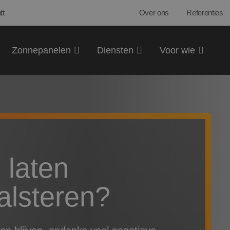
tt
Over ons
Referenties
Zonnepanelen
Diensten
Voor wie
n
laten
Halsteren?