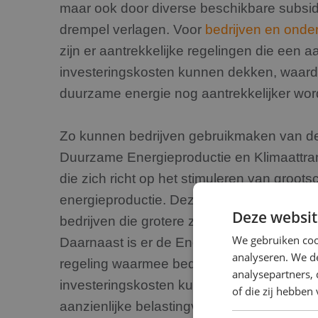
maar ook door diverse beschikbare subsidi
drempel verlagen. Voor
bedrijven en ond
zijn er aantrekkelijke regelingen die een a
investeringskosten kunnen dekken, waard
duurzame energie nog aantrekkelijker word
Zo kunnen bedrijven gebruikmaken van d
Duurzame Energieproductie en Klimaattrans
die zich richt op het stimuleren van groot
energieproductie. Deze subsidie is specia
Deze websit
bedrijven die grotere zonnepaneelinstallati
We gebruiken coo
Daarnaast is er de Energie-investeringsaftr
analyseren. We de
regeling waarmee bedrijven een percenta
analysepartners,
investeringskosten kunnen aftrekken van hu
of die zij hebbe
aanzienlijke belastingvoordelen.