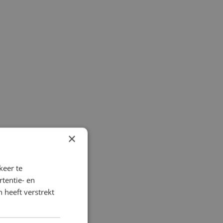
×
keer te
tentie- en
 heeft verstrekt