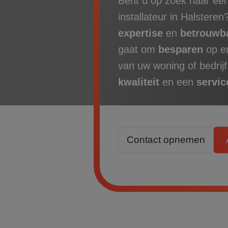
Bent u op zoek naar ee
installateur in Halstere
expertise
en
betrouwb
gaat om
besparen
op e
van uw woning of bedrij
kwaliteit
en een
servi
Contact opnemen