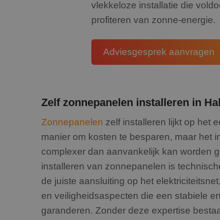
vlekkeloze installatie die vold
_GRECAPTCHA
profiteren van zonne-energie.
CookieScriptConse
Adviesgesprek aanvragen
Naam
Naam
fp_user_id
Aanbiede
Zelf zonnepanelen installeren in Ha
Naam
Domein
_clsk
_gcl_au
Zonnepanelen
zelf installeren lijkt op het
Google L
.rdsolarg
manier om kosten te besparen, maar het ins
_ga
IDE
Google L
complexer dan aanvankelijk kan worden ged
.doublecl
installeren van zonnepanelen is technische
de juiste aansluiting op het elektriciteitsnet
en veiligheidsaspecten die een stabiele en
_ga_199ZS9T37F
garanderen. Zonder deze expertise bestaat