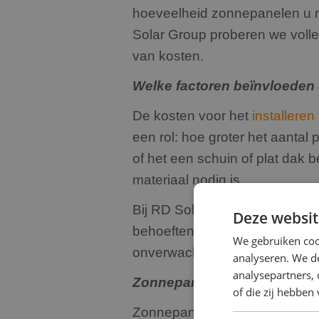
hoeveelheid zonnepanelen u no
Solar Group proberen we volled
van kosten.
Welke factoren beïnvloeden 
De kosten voor het
installere
een rol: hoe groter het aantal
of het een schuin of plat dak b
materiaal nodig is.
Bij RD Solar Group kijken we al
Deze websit
behoeften én uw budget. Bij R
We gebruiken coo
onverwachte kosten komt te s
analyseren. We de
analysepartners,
Zonnepanelen kopen en inst
of die zij hebbe
Zonnepanelen kopen en installe