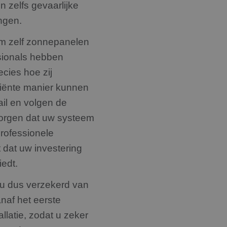
n zelfs gevaarlijke
.rdsolargroup.nl
11 maanden
Deze cookie wordt gebruikt om gebruikersinteracti
4 weken
op de website te volgen om de gebruikerservaring 
websitefunctionaliteit te verbeteren.
ingen.
om zelf zonnepanelen
ssionals hebben
ecies hoe zij
ciënte manier kunnen
ail en volgen de
zorgen dat uw systeem
rofessionele
 dat uw investering
iedt.
 u dus verzekerd van
naf het eerste
llatie, zodat u zeker