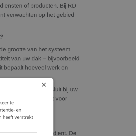
diensten of producten. Bij RD
kunt verwachten op het gebied
n?
t de grootte van het systeem
iteit van uw dak – bijvoorbeeld
dit bepaalt hoeveel werk en
×
g te bieden die aansluit bij uw
 zorgen we dat u niet voor
keer te
tentie- en
 heeft verstrekt
ange termijn terugverdient. De