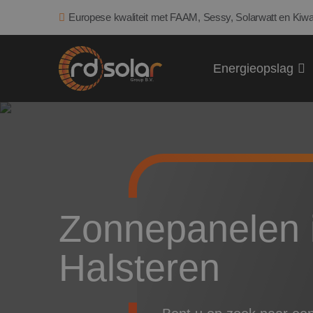
Europese kwaliteit met FAAM, Sessy, Solarwatt en Kiwa
Energieopslag
Zonnepanelen i
Halsteren