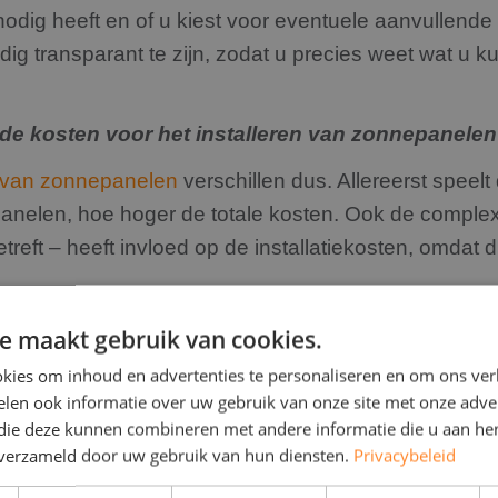
dig heeft en of u kiest voor eventuele aanvullende 
ig transparant te zijn, zodat u precies weet wat u 
de kosten voor het installeren van zonnepanele
n van zonnepanelen
verschillen dus. Allereerst speel
 panelen, hoe hoger de totale kosten. Ook de complex
etreft – heeft invloed op de installatiekosten, omdat 
tijd naar uw specifieke situatie om de beste oplossin
e maakt gebruik van cookies.
D Solar Group zijn we transparant over de kosten en
kies om inhoud en advertenties te personaliseren en om ons ver
taan.
len ook informatie over uw gebruik van onze site met onze adver
 die deze kunnen combineren met andere informatie die u aan hen
alleren
n verzameld door uw gebruik van hun diensten.
Privacybeleid
ren in Halsteren is een investering die zich op de l