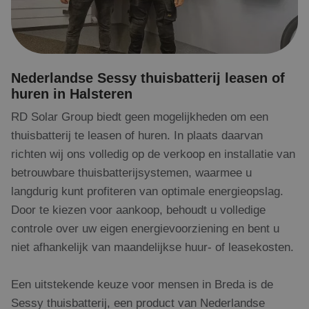
de website te
om de
gebruikerserv
websitefuncti
te verbeteren
Nederlandse Sessy thuisbatterij leasen of
huren in Halsteren
RD Solar Group biedt geen mogelijkheden om een
thuisbatterij te leasen of huren. In plaats daarvan
richten wij ons volledig op de verkoop en installatie van
betrouwbare thuisbatterijsystemen, waarmee u
langdurig kunt profiteren van optimale energieopslag.
Door te kiezen voor aankoop, behoudt u volledige
controle over uw eigen energievoorziening en bent u
niet afhankelijk van maandelijkse huur- of leasekosten.
Een uitstekende keuze voor mensen in Breda is de
Sessy thuisbatterij, een product van Nederlandse