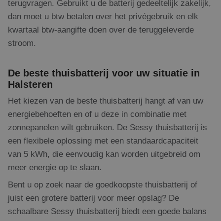
Scr
terugvragen. Gebruikt u de batterij gedeeltelijk zakelijk,
no
cor
dan moet u btw betalen over het privégebruik en elk
kwartaal btw-aangifte doen over de teruggeleverde
stroom.
Aanbieder
/
Naam
Vervaldatum
Omschrijving
Domein
Aanbieder
/
De beste thuisbatterij voor uw situatie in
Naam
Vervaldatum
Omschrijving
Domein
fp_user_id
.rdsolargroup.nl
1 jaar 1
Halsteren
maand
_clsk
1 dag
Deze cookie 
Microsoft
Aanbieder
/
Naam
Vervaldatum
Omschrijving
geassocieerd
.rdsolargroup.nl
Domein
Het kiezen van de beste thuisbatterij hangt af van uw
Microsoft Clar
analytics sof
energiebehoeften en of u deze in combinatie met
_gcl_au
3 maanden 1
Deze cookie
Google LLC
Het wordt ge
dag
wordt
.rdsolargroup.nl
om informati
zonnepanelen wilt gebruiken. De Sessy thuisbatterij is
ingesteld
de sessie van
door
gebruiker op 
een flexibele oplossing met een standaardcapaciteit
Doubleclick
en om meerd
en voert
paginaweerga
van 5 kWh, die eenvoudig kan worden uitgebreid om
informatie uit
combineren t
over hoe de
gebruikersses
meer energie op te slaan.
eindgebruiker
analytische
de website
doeleinden.
gebruikt en
Bent u op zoek naar de goedkoopste thuisbatterij of
over
_ga
1 jaar 1
Deze cookien
Google LLC
eventuele
juist een grotere batterij voor meer opslag? De
maand
gekoppeld a
.rdsolargroup.nl
advertenties
Google Unive
schaalbare Sessy thuisbatterij biedt een goede balans
die de
Analytics - w
eindgebruiker