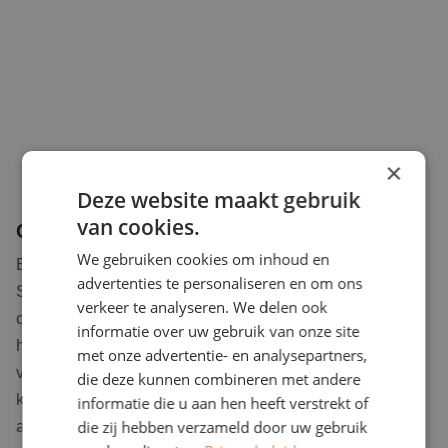
×
Deze website maakt gebruik
van cookies.
Capaciteit van thuisbatterijen in Halsteren
We gebruiken cookies om inhoud en
Bij RD Solar Group werken we uitsluitend met de
advertenties te personaliseren en om ons
Sessy thuisbatterij, een efficiënte en betrouwbare
verkeer te analyseren. We delen ook
oplossing voor energieopslag. De Sessy thuisbatterij
informatie over uw gebruik van onze site
heeft een standaardcapaciteit van 5 kWh met een
met onze advertentie- en analysepartners,
vermogen van 1,7 kW. Dit betekent dat u per batterij 5
die deze kunnen combineren met andere
kWh aan energie kunt opslaan, voldoende om een
informatie die u aan hen heeft verstrekt of
aanzienlijk deel van uw dagelijkse energieverbruik op
die zij hebben verzameld door uw gebruik