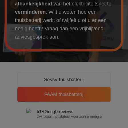
Over ons
afhankelijkheid
van het elektriciteitsnet te
verminderen
.
Wilt u weten hoe een
Referenties
thuisbatterij werkt of twijfelt u of u er een
nodig heeft?
Vraag dan een vrijblijvend
Projecten
adviesgesprek aan.
Actueel
Sessy thuisbatterij
FAAM thuisbatterij
5
19 Google-reviews
Uw totaal installateur voor zonne-energie