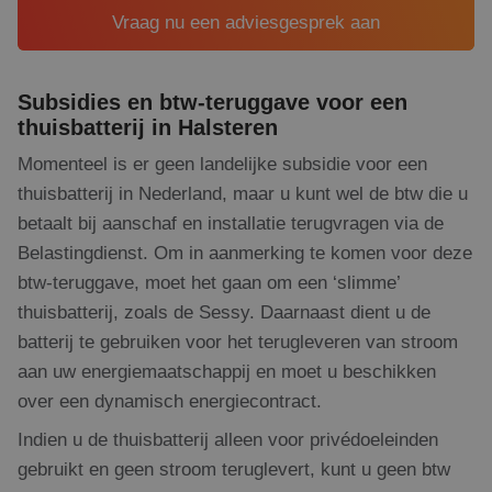
kan
Vraag nu een adviesgesprek aan
voo
ee
Google Privacy Policy
voo
be
ee
Subsidies en btw-teruggave voor een
sta
geb
thuisbatterij in Halsteren
pag
Momenteel is er geen landelijke subsidie voor een
_GRECAPTCHA
5 maanden 4
Go
Google LLC
weken
re
www.google.com
thuisbatterij in Nederland, maar u kunt wel de btw die u
pla
no
betaalt bij aanschaf en installatie terugvragen via de
co
(_
Belastingdienst. Om in aanmerking te komen voor deze
wa
wo
btw-teruggave, moet het gaan om een ‘slimme’
me
de 
thuisbatterij, zoals de Sessy. Daarnaast dient u de
batterij te gebruiken voor het terugleveren van stroom
CookieScriptConsent
1 maand 2
De
CookieScript
dagen
wor
www.rdsolargroup.nl
aan uw energiemaatschappij en moet u beschikken
do
Scr
over een dynamisch energiecontract.
om
co
van
Indien u de thuisbatterij alleen voor privédoeleinden
on
co
gebruikt en geen stroom teruglevert, kunt u geen btw
va