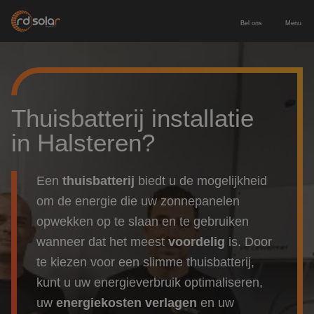
Bel ons
Menu
Energieopslag
Zakelijke batterij
Zonnepanelen
Thuisbatterij installatie
in Halsteren?
Thuisbatterij
Zonnepanelen zakelijk
Diensten
Europees geproduceerde batterij
Een
thuisbatterij
biedt u de mogelijkheid
Zonnepanelen particulier
Service & onderhoud
Voor wie
om de energie die uw zonnepanelen
Laadpaal inclusief installatie
opwekken op te slaan en te gebruiken
Leveren & installeren
Zakelijk & MKB
Contact
wanneer dat het meest
voordelig
is. Door
te kiezen voor een slimme thuisbatterij
,
Nieuwbouw
Adviesgesprek aanvragen
kunt u uw energieverbruik optimaliseren,
Particulier
uw
energiekosten verlagen
en uw