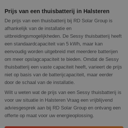
Strikt noodzakelijk
Prestatie
Targeting
Functioneel
Niet-geclassificeerd
Prijs van een thuisbatterij in Halsteren
De prijs van een thuisbatterij bij RD Solar Group is
Strikt noodzakelijke cookies maken de
kernfunctionaliteiten van de website mogelijk, zoals
afhankelijk van de installatie en
gebruikersaanmelding en accountbeheer. De
website kan niet goed worden gebruikt zonder de
uitbreidingsmogelijkheden. De Sessy thuisbatterij heeft
strikt noodzakelijke cookies.
een standaardcapaciteit van 5 kWh, maar kan
Naam
Aanbieder
/
Domein
Vervaldatum
Om
eenvoudig worden uitgebreid met meerdere batterijen
PHPSESSID
Sessie
Co
PHP.net
om meer opslagcapaciteit te bieden. Omdat de Sessy
ge
www.rdsolargroup.nl
app
thuisbatterij een vaste capaciteit heeft, varieert de prijs
bas
taa
niet op basis van de batterijcapaciteit, maar eerder
ide
al
door de schaal van de installatie.
do
wor
Wilt u weten wat de prijs van een Sessy thuisbatterij is
om
va
voor uw situatie in Halsteren Vraag een vrijblijvend
geb
te
adviesgesprek aan bij RD Solar Group en ontvang een
Het
ge
offerte op maat voor uw energieoplossing.
wil
ge
nu
wor