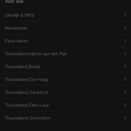
Voor wie
die de
eindgebruiker
_ga_199ZS9T37F
.rdsolargroup.nl
1 jaar 1
Deze cookie 
heeft gezien
maand
gebruikt doo
voordat hij
Zakelijk & MKB
Analytics om
de genoemde
sessiestatus t
website
behouden.
bezocht.
Nieuwbouw
_clck
.rdsolargroup.nl
11 maanden
Deze cookie 
4 weken
gebruikt om
Particulieren
gebruikersint
en betrokken
de website te
om de
Thuisbatterij Alphen aan den Rijn
gebruikerserv
websitefuncti
te verbeteren
Thuisbatterij Breda
Thuisbatterij Den Haag
Thuisbatterij Dordrecht
Thuisbatterij Etten-Leur
Thuisbatterij Gorinchem