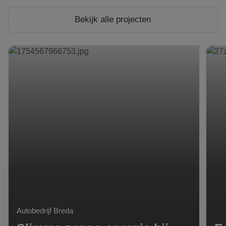
Bekijk alle projecten
Slimme zonne-energie bij Leendert van den Born
Eerst
Autobedrijf Breda