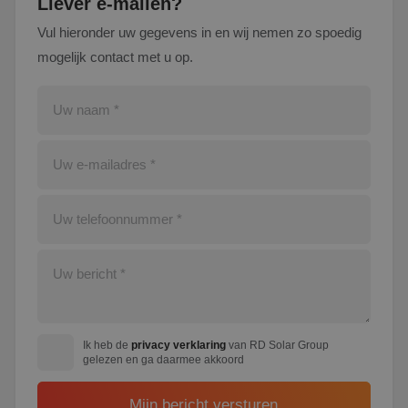
Liever e-mailen?
do
wor
Vul hieronder uw gegevens in en wij nemen zo spoedig
om
va
mogelijk contact met u op.
geb
te
Het
ge
wil
ge
nu
wor
kan
voo
ee
Google Privacy Policy
voo
be
ee
sta
geb
pag
_GRECAPTCHA
5 maanden 4
Go
Google LLC
weken
re
www.google.com
pla
no
co
Ik heb de
privacy verklaring
van RD Solar Group
(_
gelezen en ga daarmee akkoord
wa
wo
me
de 