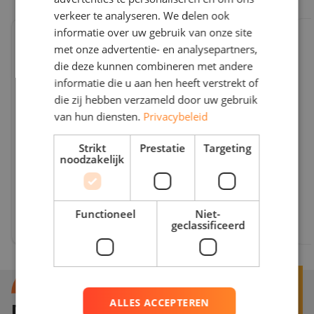
verkeer te analyseren. We delen ook
We'r
informatie over uw gebruik van onze site
met onze advertentie- en analysepartners,
RD, goede samenwerking mee gehad, snel en
die deze kunnen combineren met andere
top service!
informatie die u aan hen heeft verstrekt of
lees meer
die zij hebben verzameld door uw gebruik
van hun diensten.
Privacybeleid
Strikt
Prestatie
Targeting
noodzakelijk
Mo Mo,
Functioneel
Niet-
geclassificeerd
ALLES ACCEPTEREN
Direct contact opnemen?