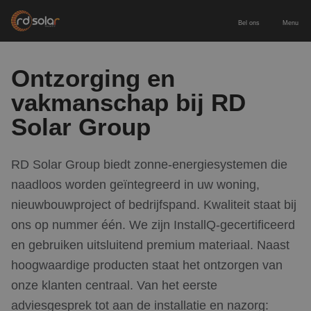
Bel ons
Menu
Energieopslag
Ontzorging en
vakmanschap bij RD
Zakelijke batterij
Zonnepanelen
Solar Group
Thuisbatterij
Zonnepanelen zakelijk
Diensten
RD Solar Group biedt zonne-energiesystemen die
Europees geproduceerde batterij
Zonnepanelen particulier
naadloos worden geïntegreerd in uw woning,
Service & onderhoud
Voor wie
nieuwbouwproject of bedrijfspand. Kwaliteit staat bij
Laadpaal inclusief installatie
Leveren & installeren
ons op nummer één. We zijn InstallQ-gecertificeerd
Zakelijk & MKB
Contact
en gebruiken uitsluitend premium materiaal. Naast
Nieuwbouw
hoogwaardige producten staat het ontzorgen van
Adviesgesprek aanvragen
onze klanten centraal. Van het eerste
Particulier
adviesgesprek tot aan de installatie en nazorg: