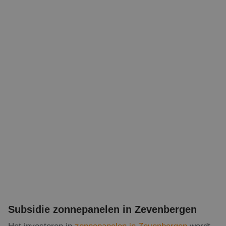
Subsidie zonnepanelen in Zevenbergen
Het investeren in
zonnepanelen in Zevenbergen
wordt