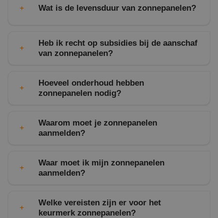
Wat is de levensduur van zonnepanelen?
Heb ik recht op subsidies bij de aanschaf
van zonnepanelen?
Hoeveel onderhoud hebben
zonnepanelen nodig?
energiesubsidiewijzer
Waarom moet je zonnepanelen
aanmelden?
Waar moet ik mijn zonnepanelen
aanmelden?
Aanmelden van de zonnestroom installatie bij de
Welke vereisten zijn er voor het
netbeheerder kan gemakkelijk worden gedaan op
keurmerk zonnepanelen?
de
algemene
website
energieleveren
.nl
. Deze