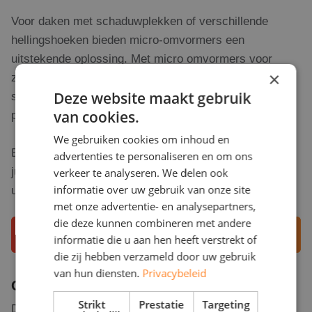
Voor daken met schaduwplekken of verschillende
hellingshoeken bieden micro-omvormers een
uitstekende oplossing. Met micro omvormers voor
×
zonnepanelen werkt elk paneel onafhankelijk waardoor
Deze website maakt gebruik
schaduw op één paneel geen invloed heeft op de
van cookies.
prestaties van de andere panelen.
We gebruiken cookies om inhoud en
Bij RD Solar Group helpen we u bij het maken van de
advertenties te personaliseren en om ons
juiste keuze voor een omvormer die perfect aansluit bij
verkeer te analyseren. We delen ook
informatie over uw gebruik van onze site
uw situatie in Zevenbergen.
met onze advertentie- en analysepartners,
die deze kunnen combineren met andere
Adviesgesprek aanvragen
informatie die u aan hen heeft verstrekt of
die zij hebben verzameld door uw gebruik
van hun diensten.
Privacybeleid
Opbrengst zonnepanelen in Zevenbergen
Strikt
Prestatie
Targeting
De opbrengst van zonnepanelen in Zevenbergen kan