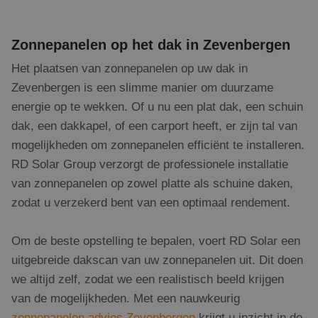
be
ee
sta
geb
Zonnepanelen op het dak in Zevenbergen
pag
Het plaatsen van zonnepanelen op uw dak in
_GRECAPTCHA
5 maanden 4
Go
Google LLC
weken
re
www.google.com
Zevenbergen is een slimme manier om duurzame
pla
no
energie op te wekken. Of u nu een plat dak, een schuin
co
(_
dak, een dakkapel, of een carport heeft, er zijn tal van
wa
wo
mogelijkheden om zonnepanelen efficiënt te installeren.
me
de 
RD Solar Group verzorgt de professionele installatie
CookieScriptConsent
1 maand 2
De
CookieScript
van zonnepanelen op zowel platte als schuine daken,
dagen
wor
www.rdsolargroup.nl
do
zodat u verzekerd bent van een optimaal rendement.
Scr
om
co
van
Om de beste opstelling te bepalen, voert RD Solar een
on
co
uitgebreide dakscan van uw zonnepanelen uit. Dit doen
va
Scr
we altijd zelf, zodat we een realistisch beeld krijgen
no
van de mogelijkheden. Met een nauwkeurig
cor
zonnepanelen advies Zevenbergen
krijgt u inzicht in de