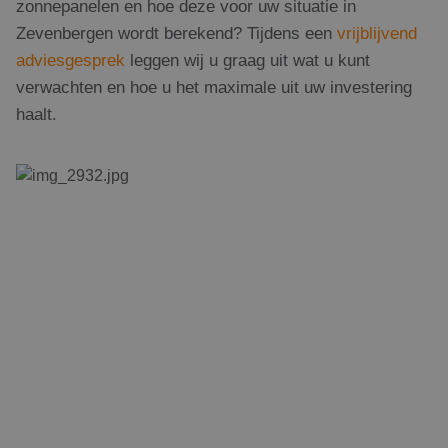
zonnepanelen en hoe deze voor uw situatie in
Strikt noodzakelijke cookies maken de
kernfunctionaliteiten van de website mogelijk, zoals
Zevenbergen wordt berekend? Tijdens een
vrijblijvend
gebruikersaanmelding en accountbeheer. De
adviesgesprek
leggen wij u graag uit wat u kunt
website kan niet goed worden gebruikt zonder de
strikt noodzakelijke cookies.
verwachten en hoe u het maximale uit uw investering
Naam
Aanbieder
/
Domein
Vervaldatum
Om
haalt.
PHPSESSID
Sessie
Co
PHP.net
ge
www.rdsolargroup.nl
app
bas
taa
ide
al
do
wor
om
va
geb
te
Het
ge
wil
ge
nu
wor
kan
voo
ee
Google Privacy Policy
voo