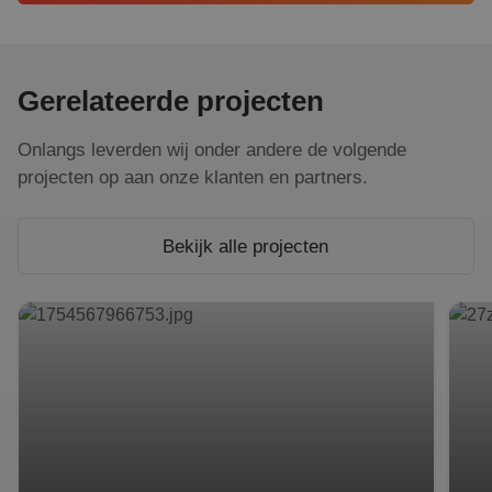
Gerelateerde projecten
Onlangs leverden wij onder andere de volgende
projecten op aan onze klanten en partners.
Bekijk alle projecten
Slimme zonne-energie bij Leendert van den Born
Eerst