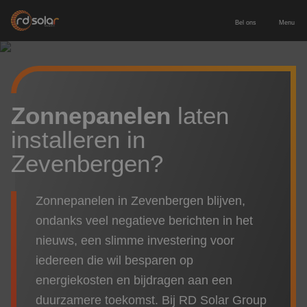
Bel ons
Menu
Energieopslag
Zakelijke batterij
Zonnepanelen
Zonnepanelen
laten
installeren in
Thuisbatterij
Zonnepanelen zakelijk
Diensten
Zevenbergen?
Europees geproduceerde batterij
Zonnepanelen particulier
Service & onderhoud
Voor wie
Zonnepanelen in Zevenbergen blijven,
Laadpaal inclusief installatie
Leveren & installeren
ondanks veel negatieve berichten in het
Zakelijk & MKB
Contact
nieuws, een slimme investering voor
Nieuwbouw
iedereen die wil besparen op
Adviesgesprek aanvragen
energiekosten en bijdragen aan een
Particulier
duurzamere toekomst. Bij RD Solar Group