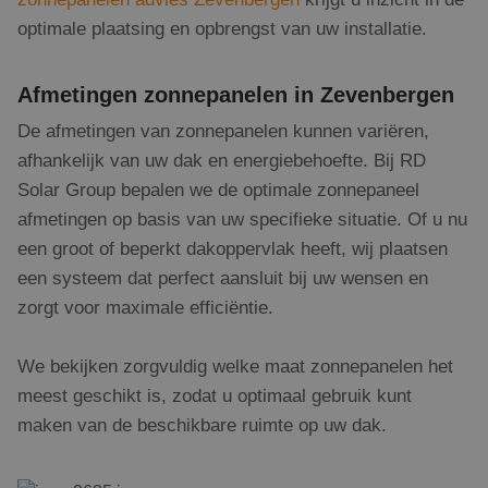
optimale plaatsing en opbrengst van uw installatie.
Aanbieder
/
Naam
Vervaldatum
Omschrijving
Domein
Aanbieder
/
Afmetingen zonnepanelen in Zevenbergen
Naam
Vervaldatum
Omschrijving
Domein
fp_user_id
.rdsolargroup.nl
1 jaar 1
De afmetingen van zonnepanelen kunnen variëren,
maand
_clsk
1 dag
Deze cookie 
Microsoft
Aanbieder
/
Naam
Vervaldatum
Omschrijving
geassocieerd
.rdsolargroup.nl
Domein
afhankelijk van uw dak en energiebehoefte. Bij RD
Microsoft Clar
analytics sof
_gcl_au
3 maanden 1
Deze cookie
Solar Group bepalen we de optimale zonnepaneel
Google LLC
Het wordt ge
dag
wordt
.rdsolargroup.nl
om informati
afmetingen op basis van uw specifieke situatie. Of u nu
ingesteld
de sessie van
door
gebruiker op 
een groot of beperkt dakoppervlak heeft, wij plaatsen
Doubleclick
en om meerd
en voert
paginaweerga
een systeem dat perfect aansluit bij uw wensen en
informatie uit
combineren t
over hoe de
gebruikersses
zorgt voor maximale efficiëntie.
eindgebruiker
analytische
de website
doeleinden.
gebruikt en
over
We bekijken zorgvuldig welke maat zonnepanelen het
_ga
1 jaar 1
Deze cookien
Google LLC
eventuele
maand
gekoppeld a
.rdsolargroup.nl
advertenties
meest geschikt is, zodat u optimaal gebruik kunt
Google Unive
die de
Analytics - w
eindgebruiker
maken van de beschikbare ruimte op uw dak.
belangrijke u
heeft gezien
van de meer
voordat hij
algemeen geb
de genoemde
analyseservic
website
Google. Deze