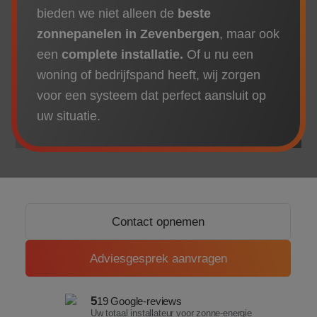
Over ons
bieden we niet alleen de
beste
zonnepanelen in Zevenbergen
, maar ook
Referenties
een
complete installatie.
Of u nu een
woning of bedrijfspand heeft, wij zorgen
Projecten
voor een systeem dat perfect aansluit op
uw situatie.
Actueel
Contact opnemen
Adviesgesprek aanvragen
5
19 Google-reviews
Uw totaal installateur voor zonne-energie