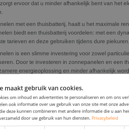
zorgt ervoor dat u minder afhankelijk bent van het ele
n.
elen met een thuisbatterij, haalt u het maximale r
len biedt een thuisbatterij voordelen: met een dyn
te tarieven en deze gebruiken tijdens dure piekuren
nelen is een slimme investering voor zowel particulie
iseren. Door te investeren in zonnepanelen en een th
urzamere energieoplossing en minder afhankelijk w
e maakt gebruik van cookies.
jvend adviesgesprek aan bij RD Solar Group en ontde
kies om inhoud en advertenties te personaliseren en om ons ver
gen.
len ook informatie over uw gebruik van onze site met onze adver
 die deze kunnen combineren met andere informatie die u aan hen
n verzameld door uw gebruik van hun diensten.
Privacybeleid
 thuisbatterij