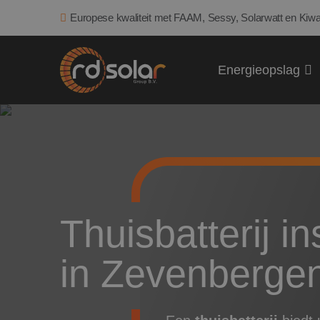
Europese kwaliteit met FAAM, Sessy, Solarwatt en Kiwa
Energieopslag
Thuisbatterij ins
in Zevenberge