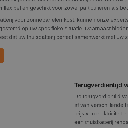
.rdsolargroup.nl
11 maanden
Deze cookie wordt gebruikt om gebruikersinteracti
4 weken
op de website te volgen om de gebruikerservaring 
 flexibel en geschikt voor zowel particulieren als be
websitefunctionaliteit te verbeteren.
batterij voor zonnepanelen kost, kunnen onze expert
afgestemd op uw specifieke situatie. Daarnaast biede
weet dat uw thuisbatterij perfect samenwerkt met u
Terugverdientijd v
De terugverdientijd v
af van verschillende 
prijs van elektriciteit
een thuisbatterij ren