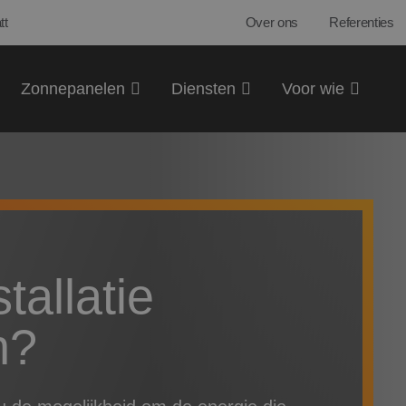
tt
Over ons
Referenties
Zonnepanelen
Diensten
Voor wie
tallatie
n?