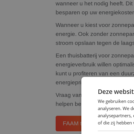
wanneer u het nodig heeft. Dit 
besparen op uw energiekoste
Wanneer u kiest voor zonnepan
energie. Ook zonder zonnepane
stroom opslaan tegen de laags
Een thuisbatterij voor zonnepa
energieverbruik willen optimal
kunt u profiteren van een du
energieprijzen.
Deze websit
Vraag vandaag nog een vrijbli
We gebruiken coo
helpen besparen in Zevenber
analyseren. We de
analysepartners,
of die zij hebbe
FAAM thuisbatterij
Sessy