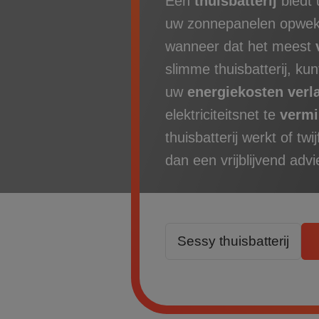
Een
thuisbatterij
biedt
uw zonnepanelen opwekk
wanneer dat het meest
slimme thuisbatterij
, kun
uw
energiekosten verl
elektriciteitsnet te
vermi
thuisbatterij werkt of twi
dan een vrijblijvend adv
Sessy thuisbatterij