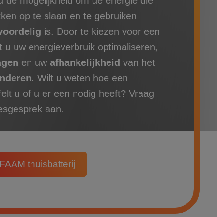
 u de mogelijkheid om de energie die
en op te slaan en te gebruiken
voordelig
is. Door te kiezen voor een
t u uw energieverbruik optimaliseren,
agen
en uw
afhankelijkheid
van het
nderen
.
Wilt u weten hoe een
jfelt u of u er een nodig heeft?
Vraag
iesgesprek aan.
FAAM thuisbatterij