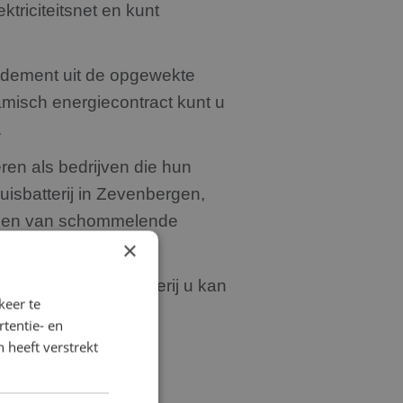
ktriciteitsnet en kunt
endement uit de opgewekte
amisch energiecontract kunt u
.
ren als bedrijven die hun
uisbatterij in Zevenbergen,
orden van schommelende
×
k hoe een thuisbatterij u kan
keer te
tentie- en
 heeft verstrekt