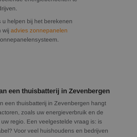
es en betrokkenheid
en
drijven.
s u helpen bij het berekenen
n wij
advies zonnepanelen
w zonnepanelensysteem.
an een thuisbatterij in Zevenbergen
an een thuisbatterij in Zevenbergen hangt
factoren, zoals uw energieverbruik en de
 in uw regio. Een veelgestelde vraag is: is
dabel? Voor veel huishoudens en bedrijven