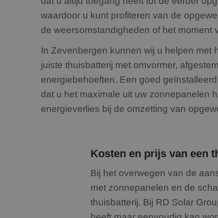
dat u altijd toegang heeft tot de eerder op
_GRECAPTCHA
waardoor u kunt profiteren van de opgewe
de weersomstandigheden of het moment v
CookieScriptConse
In Zevenbergen kunnen wij u helpen met h
juiste thuisbatterij met omvormer, afgest
energiebehoeften. Een goed geïnstalleerd
Naam
dat u het maximale uit uw zonnepanelen h
Naam
fp_user_id
Aanbiede
Naam
Domein
energieverlies bij de omzetting van opgew
_clsk
_gcl_au
Google L
.rdsolarg
_ga
IDE
Google L
Kosten en prijs van een t
.doublecl
Bij het overwegen van de aansc
met zonnepanelen en de schaal
thuisbatterij. Bij RD Solar Gro
_ga_199ZS9T37F
heeft maar eenvoudig kan wor