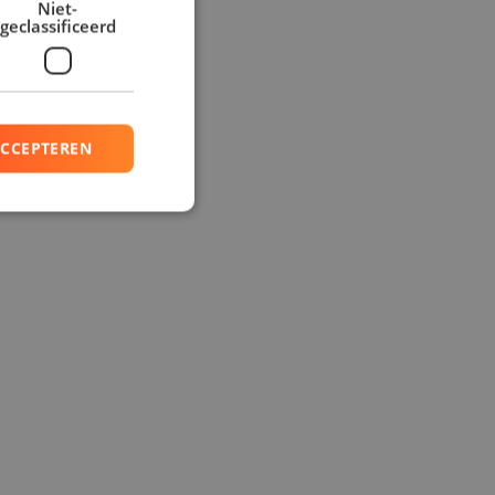
Niet-
geclassificeerd
ACCEPTEREN
rd
elding en
basis van de PHP-
ne doeleinden die
erssessies te
en willekeurig
ikt, kan specifiek
ld is het behouden
ker tussen pagina's.