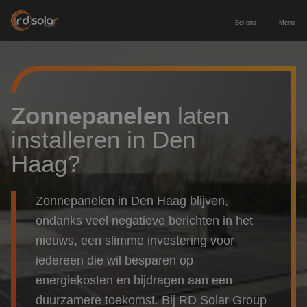
Bel ons
Menu
Energieopslag
Zakelijke batterij
Zonnepanelen
Zonnepanelen
laten
installeren in Den
Thuisbatterij
Zonnepanelen zakelijk
Diensten
Haag?
Europees geproduceerde batterij
Zonnepanelen particulier
Service & onderhoud
Voor wie
Zonnepanelen in Den Haag blijven,
Laadpaal inclusief installatie
Leveren & installeren
ondanks veel negatieve berichten in het
Zakelijk & MKB
Contact
nieuws, een slimme investering voor
Nieuwbouw
iedereen die wil besparen op
Adviesgesprek aanvragen
energiekosten en bijdragen aan een
Particulier
duurzamere toekomst. Bij RD Solar Group