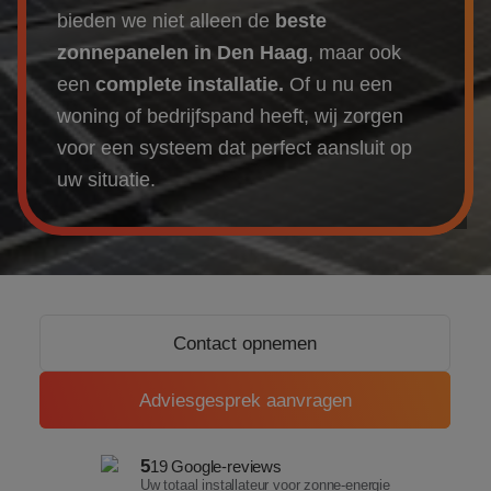
Over ons
bieden we niet alleen de
beste
zonnepanelen in Den Haag
, maar ook
Referenties
een
complete installatie.
Of u nu een
woning of bedrijfspand heeft, wij zorgen
Projecten
voor een systeem dat perfect aansluit op
uw situatie.
Actueel
Contact opnemen
Adviesgesprek aanvragen
5
19 Google-reviews
Uw totaal installateur voor zonne-energie