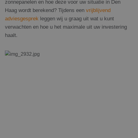
zonnepanelen en hoe deze voor uw situatie in Den
Strikt noodzakelijke cookies maken de
kernfunctionaliteiten van de website mogelijk, zoals
Haag wordt berekend? Tijdens een
vrijblijvend
gebruikersaanmelding en accountbeheer. De
adviesgesprek
leggen wij u graag uit wat u kunt
website kan niet goed worden gebruikt zonder de
strikt noodzakelijke cookies.
verwachten en hoe u het maximale uit uw investering
Naam
Aanbieder
/
Domein
Vervaldatum
Om
haalt.
PHPSESSID
Sessie
Co
PHP.net
ge
www.rdsolargroup.nl
app
bas
taa
ide
al
do
wor
om
va
geb
te
Het
ge
wil
ge
nu
wor
kan
voo
ee
Google Privacy Policy
voo