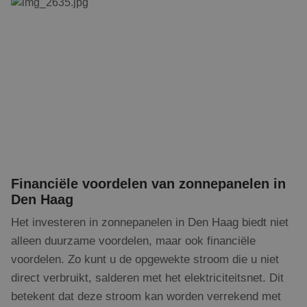
bezocht.
wordt gebrui
unieke gebrui
IDE
1 jaar
Deze cookie
Google LLC
onderscheide
wordt
.doubleclick.net
een willekeur
ingesteld
gegenereerd
door
toe te wijzen 
Doubleclick
klant-ID. Het 
en voert
opgenomen in
informatie uit
paginaverzoe
over hoe de
een site en w
eindgebruiker
gebruikt om
de website
bezoekers-, s
gebruikt en
campagnegeg
over
te berekenen
eventuele
analyserappo
advertenties
de site.
die de
eindgebruiker
_ga_199ZS9T37F
.rdsolargroup.nl
1 jaar 1
Deze cookie 
heeft gezien
Financiële voordelen van zonnepanelen in
maand
gebruikt doo
voordat hij
Analytics om
de genoemde
Den Haag
sessiestatus t
website
behouden.
bezocht.
Het investeren in zonnepanelen in Den Haag biedt niet
_clck
.rdsolargroup.nl
11 maanden
Deze cookie 
alleen duurzame voordelen, maar ook financiële
4 weken
gebruikt om
gebruikersint
voordelen. Zo kunt u de opgewekte stroom die u niet
en betrokken
de website te
direct verbruikt, salderen met het elektriciteitsnet. Dit
om de
gebruikerserv
betekent dat deze stroom kan worden verrekend met
websitefuncti