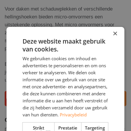
Voor daken met schaduwplekken of verschillende
hellingshoeken bieden micro-omvormers een
uitstekende oplossing. Met micro omvormers voor
×
zonnepanelen werkt elk paneel onafhankelijk waardoor
Deze website maakt gebruik
schaduw op één paneel geen invloed heeft op de
van cookies.
prestaties van de andere panelen.
We gebruiken cookies om inhoud en
Bij RD Solar Group helpen we u bij het maken van de
advertenties te personaliseren en om ons
juiste keuze voor een omvormer die perfect aansluit bij
verkeer te analyseren. We delen ook
informatie over uw gebruik van onze site
uw situatie in Den Haag.
met onze advertentie- en analysepartners,
die deze kunnen combineren met andere
Adviesgesprek aanvragen
informatie die u aan hen heeft verstrekt of
die zij hebben verzameld door uw gebruik
van hun diensten.
Privacybeleid
Opbrengst zonnepanelen in Den Haag
Strikt
Prestatie
Targeting
De opbrengst van zonnepanelen in Den Haag kan sterk