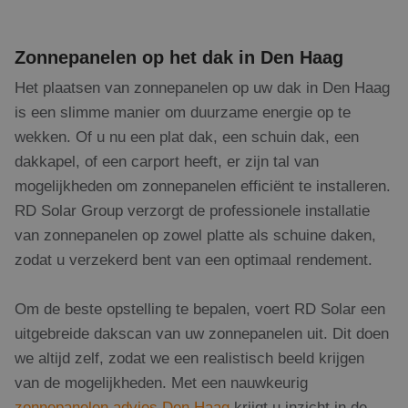
be
ee
sta
geb
Zonnepanelen op het dak in Den Haag
pag
Het plaatsen van zonnepanelen op uw dak in Den Haag
_GRECAPTCHA
5 maanden 4
Go
Google LLC
weken
re
www.google.com
is een slimme manier om duurzame energie op te
pla
no
wekken. Of u nu een plat dak, een schuin dak, een
co
(_
dakkapel, of een carport heeft, er zijn tal van
wa
wo
mogelijkheden om zonnepanelen efficiënt te installeren.
me
de 
RD Solar Group verzorgt de professionele installatie
CookieScriptConsent
1 maand 2
De
CookieScript
van zonnepanelen op zowel platte als schuine daken,
dagen
wor
www.rdsolargroup.nl
do
zodat u verzekerd bent van een optimaal rendement.
Scr
om
co
van
Om de beste opstelling te bepalen, voert RD Solar een
on
co
uitgebreide dakscan van uw zonnepanelen uit. Dit doen
va
Scr
we altijd zelf, zodat we een realistisch beeld krijgen
no
van de mogelijkheden. Met een nauwkeurig
cor
zonnepanelen advies Den Haag
krijgt u inzicht in de