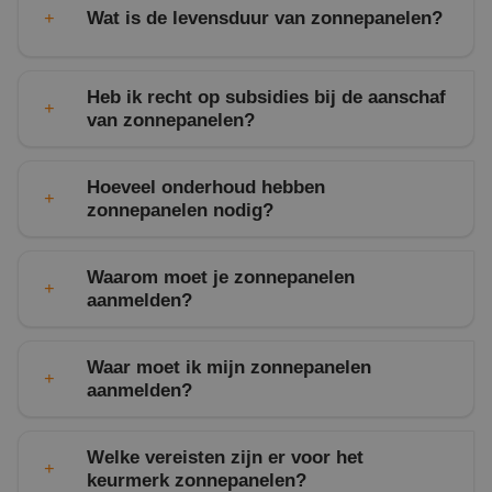
Wat is de levensduur van zonnepanelen?
Heb ik recht op subsidies bij de aanschaf
van zonnepanelen?
Hoeveel onderhoud hebben
zonnepanelen nodig?
energiesubsidiewijzer
Waarom moet je zonnepanelen
aanmelden?
Waar moet ik mijn zonnepanelen
aanmelden?
Aanmelden van de zonnestroom installatie bij de
Welke vereisten zijn er voor het
netbeheerder kan gemakkelijk worden gedaan op
keurmerk zonnepanelen?
de
algemene
website
energieleveren
.nl
. Deze