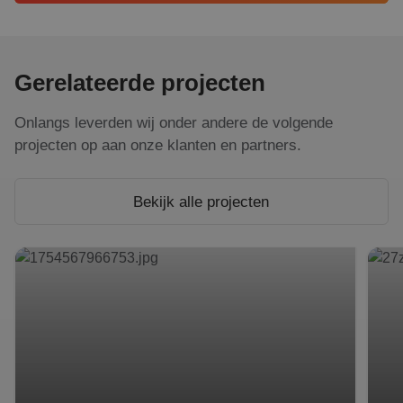
Gerelateerde projecten
Onlangs leverden wij onder andere de volgende
projecten op aan onze klanten en partners.
Bekijk alle projecten
Slimme zonne-energie bij Leendert van den Born
Eerst