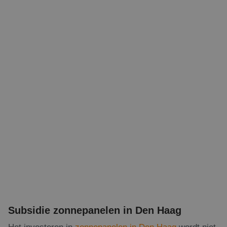
Subsidie zonnepanelen in Den Haag
Het investeren in
zonnepanelen in Den Haag
wordt niet