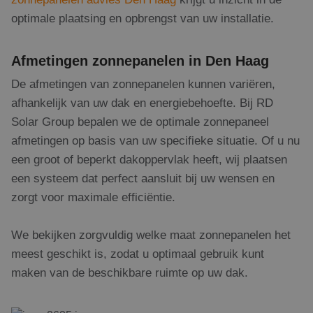
optimale plaatsing en opbrengst van uw installatie.
Aanbieder
/
Naam
Vervaldatum
Omschrijving
Domein
Aanbieder
/
Afmetingen zonnepanelen in Den Haag
Naam
Vervaldatum
Omschrijving
Domein
fp_user_id
.rdsolargroup.nl
1 jaar 1
De afmetingen van zonnepanelen kunnen variëren,
maand
_clsk
1 dag
Deze cookie 
Microsoft
Aanbieder
/
Naam
Vervaldatum
Omschrijving
geassocieerd
.rdsolargroup.nl
Domein
afhankelijk van uw dak en energiebehoefte. Bij RD
Microsoft Clar
analytics sof
_gcl_au
3 maanden 1
Deze cookie
Solar Group bepalen we de optimale zonnepaneel
Google LLC
Het wordt ge
dag
wordt
.rdsolargroup.nl
om informati
afmetingen op basis van uw specifieke situatie. Of u nu
ingesteld
de sessie van
door
gebruiker op 
een groot of beperkt dakoppervlak heeft, wij plaatsen
Doubleclick
en om meerd
en voert
paginaweerga
een systeem dat perfect aansluit bij uw wensen en
informatie uit
combineren t
over hoe de
gebruikersses
zorgt voor maximale efficiëntie.
eindgebruiker
analytische
de website
doeleinden.
gebruikt en
over
We bekijken zorgvuldig welke maat zonnepanelen het
_ga
1 jaar 1
Deze cookien
Google LLC
eventuele
maand
gekoppeld a
.rdsolargroup.nl
advertenties
meest geschikt is, zodat u optimaal gebruik kunt
Google Unive
die de
Analytics - w
eindgebruiker
maken van de beschikbare ruimte op uw dak.
belangrijke u
heeft gezien
van de meer
voordat hij
algemeen geb
de genoemde
analyseservic
website
Google. Deze