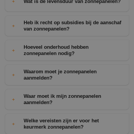
Wat is de levensduur van zonnepanelen?
Heb ik recht op subsidies bij de aanschaf
van zonnepanelen?
Hoeveel onderhoud hebben
zonnepanelen nodig?
energiesubsidiewijzer
Waarom moet je zonnepanelen
aanmelden?
Waar moet ik mijn zonnepanelen
aanmelden?
Aanmelden van de zonnestroom installatie bij de
Welke vereisten zijn er voor het
netbeheerder kan gemakkelijk worden gedaan op
keurmerk zonnepanelen?
de
algemene
website
energieleveren
.nl
. Deze