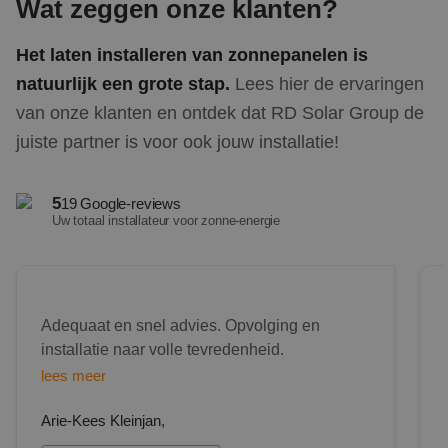
Wat zeggen onze klanten?
Het laten installeren van zonnepanelen is
natuurlijk een grote stap.
Lees hier de ervaringen
van onze klanten en ontdek dat RD Solar Group de
juiste partner is voor ook jouw installatie!
5
19 Google-reviews
Uw totaal installateur voor zonne-energie
Adequaat en snel advies. Opvolging en installatie naar volle
Goed
Adequaat en snel advies. Opvolging en
installatie naar volle tevredenheid.
lees meer
Arie-Kees Kleinjan,