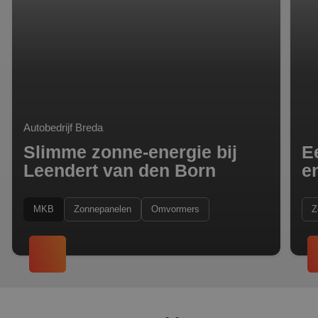
Autobedrijf Breda
Slimme zonne-energie bij
E
Leendert van den Born
e
MKB
Zonnepanelen
Omvormers
Z