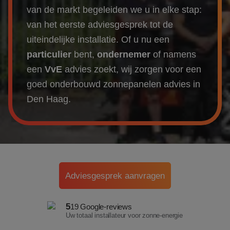
Over ons
van de markt begeleiden we u in elke stap:
van het eerste adviesgesprek tot de
Referenties
uiteindelijke installatie. Of u nu een
particulier
bent,
ondernemer
of namens
Projecten
een
VvE
advies zoekt, wij zorgen voor een
goed onderbouw
d
zonnepanelen
advies
in
Actueel
Den Haag
.
Adviesgesprek aanvragen
5
19 Google-reviews
Uw totaal installateur voor zonne-energie