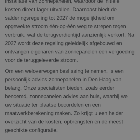
installatie van zonnepanelen, waardoor de initiële
be
ee
kosten direct lager uitvallen. Daarnaast biedt de
sta
geb
salderingsregeling tot 2027 de mogelijkheid om
pag
opgewekte stroom één-op-één weg te strepen tegen
_GRECAPTCHA
5 maanden 4
Go
Google LLC
verbruik, wat de terugverdientijd aanzienlijk verkort. Na
weken
re
www.google.com
pla
2027 wordt deze regeling geleidelijk afgebouwd en
no
co
ontvangen eigenaren van zonnepanelen een vergoeding
(_
wa
voor de teruggeleverde stroom.
wo
me
de 
Om een weloverwogen beslissing te nemen, is een
CookieScriptConsent
1 maand 2
De
persoonlijk advies zonnepanelen in Den Haag van
CookieScript
dagen
wor
www.rdsolargroup.nl
belang. Onze specialisten bieden, zoals eerder
do
Scr
benoemd, zonnepanelen advies aan huis, waarbij we
om
co
uw situatie ter plaatse beoordelen en een
van
on
maatwerkberekening maken. Zo krijgt u een helder
co
va
overzicht van de kosten, opbrengsten en de meest
Scr
no
geschikte configuratie.
cor