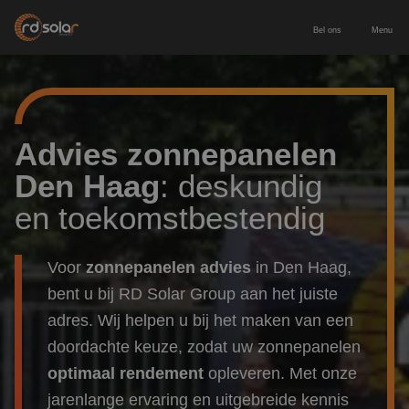
Bel ons
Menu
Energieopslag
Zakelijke batterij
Zonnepanelen
Advies zonnepanelen
Den Haag
: deskundig
Thuisbatterij
Zonnepanelen zakelijk
Diensten
en toekomstbestendig
Europees geproduceerde batterij
Zonnepanelen particulier
Service & onderhoud
Voor wie
Voor
zonnepanelen advies
in Den Haag,
Laadpaal inclusief installatie
Leveren & installeren
bent u bij RD Solar Group aan het juiste
Zakelijk & MKB
Contact
adres. Wij helpen u bij het maken van een
Nieuwbouw
doordachte keuze, zodat uw zonnepanelen
Adviesgesprek aanvragen
optimaal rendement
opleveren. Met onze
Particulier
jarenlange ervaring en uitgebreide kennis