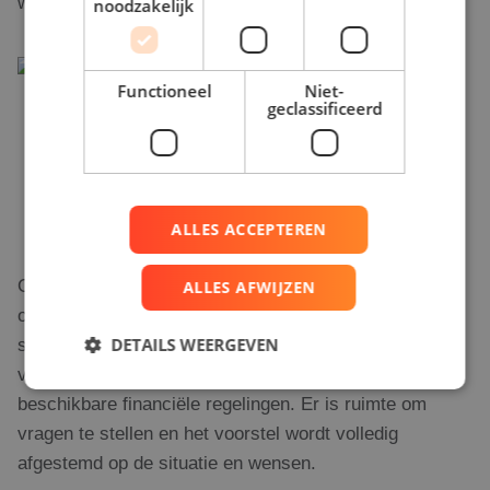
wordt de opgewekte stroom verdeeld?
noodzakelijk
Functioneel
Niet-
geclassificeerd
ALLES ACCEPTEREN
Op basis van deze analyse wordt een voorstel
ALLES AFWIJZEN
opgesteld met een passende oplossing. Transparantie
staat centraal: er wordt inzicht gegeven in de
DETAILS WEERGEVEN
verwachte opbrengst, besparing op energiekosten en
beschikbare financiële regelingen. Er is ruimte om
vragen te stellen en het voorstel wordt volledig
Strikt noodzakelijk
Prestatie
Targeting
afgestemd op de situatie en wensen.
Functioneel
Niet-geclassificeerd