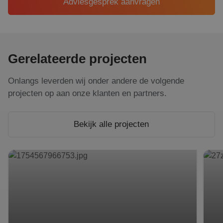
Adviesgesprek aanvragen
Gerelateerde projecten
Onlangs leverden wij onder andere de volgende
projecten op aan onze klanten en partners.
Bekijk alle projecten
Slimme zonne-energie bij Leendert van den Born
Eerst