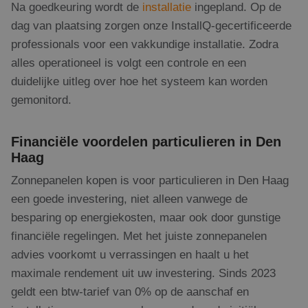
Na goedkeuring wordt de
installatie
ingepland. Op de
Strikt noodzakelijke cookies maken de
kernfunctionaliteiten van de website mogelijk, zoals
dag van plaatsing zorgen onze InstallQ-gecertificeerde
gebruikersaanmelding en accountbeheer. De
professionals voor een vakkundige installatie. Zodra
website kan niet goed worden gebruikt zonder de
strikt noodzakelijke cookies.
alles operationeel is volgt een controle en een
Naam
Aanbieder
/
Domein
Vervaldatum
Om
duidelijke uitleg over hoe het systeem kan worden
PHPSESSID
Sessie
Co
PHP.net
gemonitord.
ge
www.rdsolargroup.nl
app
bas
taa
Financiële voordelen particulieren in Den
ide
al
Haag
do
wor
Zonnepanelen kopen is voor particulieren in Den Haag
om
va
een goede investering, niet alleen vanwege de
geb
te
besparing op energiekosten, maar ook door gunstige
Het
ge
financiële regelingen. Met het juiste zonnepanelen
wil
ge
advies voorkomt u verrassingen en haalt u het
nu
wor
maximale rendement uit uw investering. Sinds 2023
kan
voo
geldt een btw-tarief van 0% op de aanschaf en
ee
Google Privacy Policy
voo