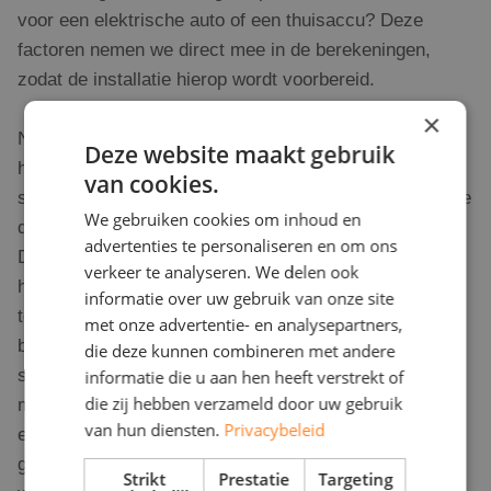
voor een elektrische auto of een thuisaccu? Deze
factoren nemen we direct mee in de berekeningen,
zodat de installatie hierop wordt voorbereid.
×
Na de inventarisatie volgt een technische analyse van
Deze website maakt gebruik
het dak. Oriëntatie, hellingshoek en mogelijke
van cookies.
schaduwvorming worden beoordeeld om te bepalen hoe
We gebruiken cookies om inhoud en
de zonnepanelen het meeste rendement opleveren.
advertenties te personaliseren en om ons
Daarnaast wordt gekeken naar de dakconstructie en
verkeer te analyseren. We delen ook
het type dakbedekking om de beste montagemethode
informatie over uw gebruik van onze site
te kiezen. Op een plat dak is bijvoorbeeld een
met onze advertentie- en analysepartners,
ballastsysteem vaak de beste oplossing, terwijl
die deze kunnen combineren met andere
schuine daken doorgaans met vaste
informatie die u aan hen heeft verstrekt of
die zij hebben verzameld door uw gebruik
montagematerialen worden uitgerust. Ook de
van hun diensten.
Privacybeleid
elektrische installatie krijgt aandacht: is de meterkast
geschikt, is de aansluiting op het net voldoende en hoe
Strikt
Prestatie
Targeting