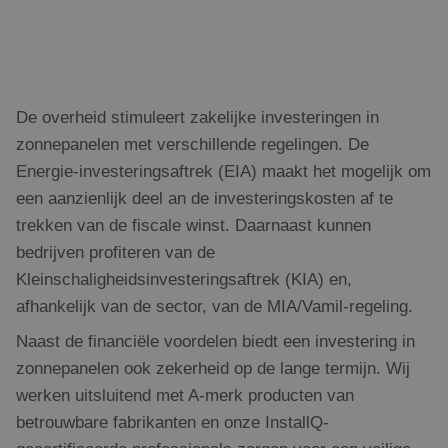
bezocht.
wordt gebrui
unieke gebrui
IDE
1 jaar
Deze cookie
Google LLC
onderscheide
wordt
.doubleclick.net
een willekeur
ingesteld
gegenereerd
door
toe te wijzen 
Doubleclick
klant-ID. Het 
en voert
opgenomen in
De overheid stimuleert zakelijke investeringen in
informatie uit
paginaverzoe
over hoe de
een site en w
zonnepanelen met verschillende regelingen. De
eindgebruiker
gebruikt om
de website
bezoekers-, s
Energie-investeringsaftrek (EIA) maakt het mogelijk om
gebruikt en
campagnegeg
over
te berekenen
een aanzienlijk deel an de investeringskosten af te
eventuele
analyserappo
advertenties
trekken van de fiscale winst. Daarnaast kunnen
de site.
die de
eindgebruiker
bedrijven profiteren van de
_ga_199ZS9T37F
.rdsolargroup.nl
1 jaar 1
Deze cookie 
heeft gezien
maand
gebruikt doo
voordat hij
Kleinschaligheidsinvesteringsaftrek (KIA) en,
Analytics om
de genoemde
sessiestatus t
website
afhankelijk van de sector, van de MIA/Vamil-regeling.
behouden.
bezocht.
_clck
.rdsolargroup.nl
11 maanden
Deze cookie 
Naast de financiële voordelen biedt een investering in
4 weken
gebruikt om
gebruikersint
zonnepanelen ook zekerheid op de lange termijn. Wij
en betrokken
werken uitsluitend met A-merk producten van
de website te
om de
betrouwbare fabrikanten en onze InstallQ-
gebruikerserv
websitefuncti