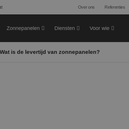
tt
Over ons
Referenties
Zonnepanelen
Diensten
Voor wie
Wat is de levertijd van zonnepanelen?
Op dit moment zijn zonnepanelen, omvormers en de benodi
leverbaar. Daarnaast
hebben wij meerdere opslagplaatsen m
waar we
kunnen
installeren. Dat resulteert in een korte wac
krijgt u de garantie
dat
na akkoord van de offerte de installati
maanden. Daarnaast krijgt u na
akkoord
van de offerte alti
voorstellen voor het komen installeren
zodat
u direct weet w