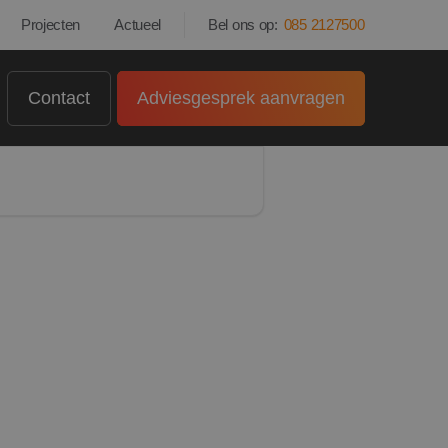
Projecten
Actueel
Bel ons op:
085 2127500
Contact
Adviesgesprek aanvragen
gde onderconstructie goed
et onze eigen voorraad vanuit
httijd voor zonnepanelen. Bij ons
e altijd draait binnen twee
jd binnen 3 werkdagen een aantal
aar u aan toe bent.