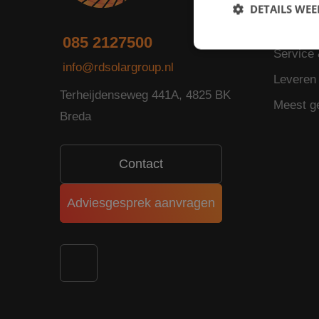
Zonnepa
DETAILS WE
Advies
085 2127500
Service
info@rdsolargroup.nl
Leveren 
S
Terheijdenseweg 441A, 4825 BK
Meest g
Strikt noodzakelijke
Breda
accountbeheer. De we
Naam
PHPSESSID
Contact
Adviesgesprek aanvragen
_GRECAPTCHA
CookieScriptConse