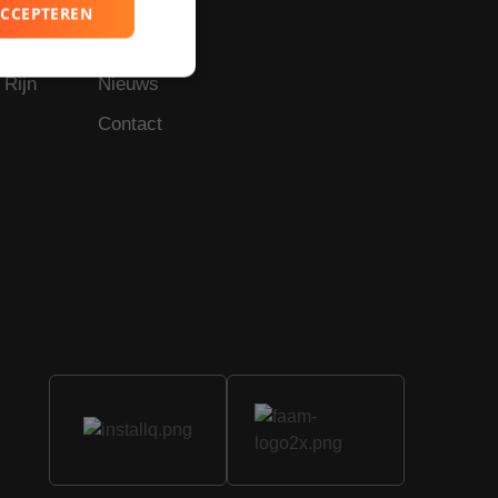
Referenties
ACCEPTEREN
Projecten
 Rijn
Nieuws
rd
Contact
elding en
basis van de PHP-
ne doeleinden die
erssessies te
en willekeurig
ikt, kan specifiek
ld is het behouden
ker tussen pagina's.
ijke cookie
evoerd met het oog
ie-Script.com-
ekers te
-Script.com is