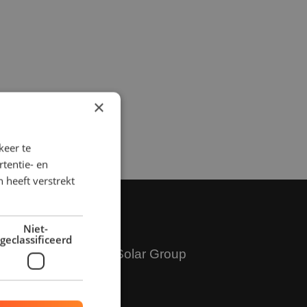
×
keer te
tentie- en
 heeft verstrekt
Niet-
geclassificeerd
Over RD Solar Group
Over ons