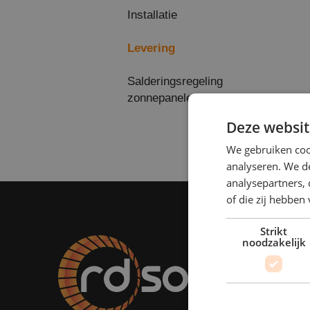
Installatie
Levering
Salderingsregeling
zonnepanelen
Deze websit
We gebruiken coo
analyseren. We de
analysepartners,
of die zij hebbe
Strikt
noodzakelijk
Onze d
Energie