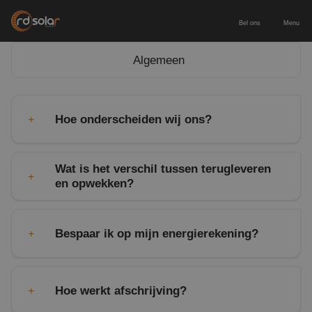
Bel ons
Menu
Algemeen
Energieopslag
Zakelijke batterij
Zonnepanelen
Hoe onderscheiden wij ons?
Thuisbatterij
Zonnepanelen zakelijk
Diensten
Wat is het verschil tussen terugleveren
Europees geproduceerde batterij
Zonnepanelen particulier
en opwekken?
Service & onderhoud
Voor wie
Laadpaal inclusief installatie
Leveren & installeren
Zakelijk & MKB
Contact
Bespaar ik op mijn energierekening?
Nieuwbouw
Adviesgesprek aanvragen
Hoe werkt afschrijving?
Particulier