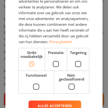
advertenties te personaliseren en om ons
analyse op locatie, zonder extra kosten?
verkeer te analyseren. We delen ook
informatie over uw gebruik van onze site
met onze advertentie- en analysepartners,
Daarom kiezen wij in Werkendam altijd voor een
die deze kunnen combineren met andere
persoonlijke beoordeling op locatie, uitgevoerd door
informatie die u aan hen heeft verstrekt of
een specialist die écht kijkt naar uw dak, uw situatie en
die zij hebben verzameld door uw gebruik
uw wensen. Geen standaard tool, maar een
van hun diensten.
Privacybeleid
maatwerkadvies waarop u kunt bouwen. Zo haalt u in
Werkendam het maximale uit uw investering vanaf het
Strikt
Prestatie
Targeting
noodzakelijk
allereerste moment.
Kies voor zekerheid, kies voor kwaliteit. Meer weten
Functioneel
Niet-
over de mogelijkheden van een dakscan zonnepanelen
geclassificeerd
in Werkendam? Plan een vrijblijvend adviesgesprek.
Vrijblijvend adviesgesprek
ALLES ACCEPTEREN