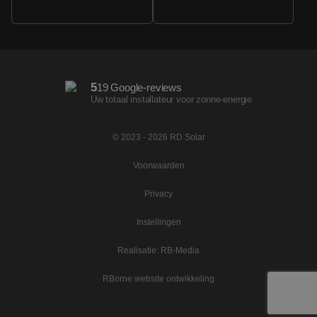
5
19 Google-reviews
Uw totaal installateur voor zonne-energie
© 2023 - 2026 RD Solar
Voorwaarden
Privacy
Instellingen
Realisatie: RB-Media
RBorne website ontwikkeling