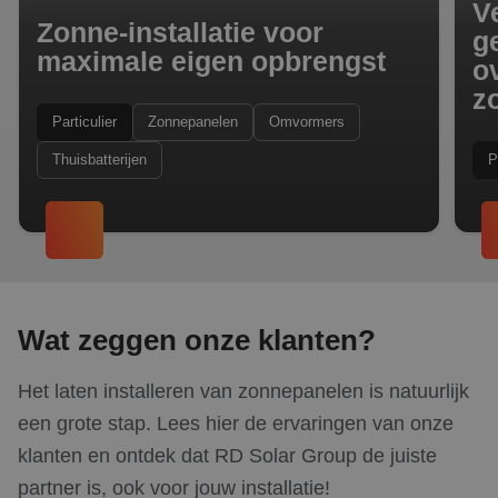
al
V
do
Zonne-installatie voor
wor
g
om
maximale eigen opbrengst
o
va
geb
z
te
Het
Particulier
Zonnepanelen
Omvormers
ge
wil
ge
Thuisbatterijen
P
nu
wor
kan
voo
ee
Google Privacy Policy
voo
be
ee
sta
geb
pag
Wat zeggen onze klanten?
_GRECAPTCHA
5 maanden 4
Go
Google LLC
weken
re
www.google.com
Het laten installeren van zonnepanelen is natuurlijk
pla
no
een grote stap. Lees hier de ervaringen van onze
co
(_
klanten en ontdek dat RD Solar Group de juiste
wa
wo
partner is, ook voor jouw installatie!
me