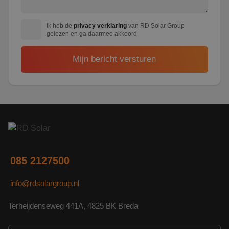
Ik heb de
privacy verklaring
van RD Solar Group
gelezen en ga daarmee akkoord
085 2127500
info@rdsolargroup.nl
Terheijdenseweg 441A, 4825 BK Breda