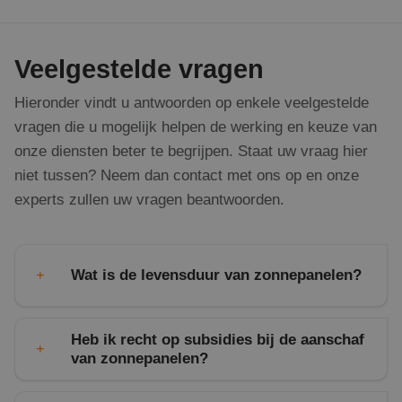
gebruiker op 
Doubleclick
en om meerd
en voert
paginaweerga
informatie uit
combineren t
over hoe de
gebruikersses
eindgebruiker
Veelgestelde vragen
analytische
de website
doeleinden.
gebruikt en
over
Hieronder vindt u antwoorden op enkele veelgestelde
_ga
1 jaar 1
Deze cookien
Google LLC
eventuele
maand
gekoppeld a
.rdsolargroup.nl
advertenties
vragen die u mogelijk helpen de werking en keuze van
Google Unive
die de
Analytics - w
eindgebruiker
onze diensten beter te begrijpen. Staat uw vraag hier
belangrijke u
heeft gezien
van de meer
voordat hij
niet tussen? Neem dan contact met ons op en onze
algemeen geb
de genoemde
analyseservic
website
experts zullen uw vragen beantwoorden.
Google. Deze
bezocht.
wordt gebrui
unieke gebrui
IDE
1 jaar
Deze cookie
Google LLC
onderscheide
wordt
.doubleclick.net
een willekeur
ingesteld
gegenereerd
door
Wat is de levensduur van zonnepanelen?
toe te wijzen 
Doubleclick
klant-ID. Het 
en voert
opgenomen in
informatie uit
paginaverzoe
over hoe de
een site en w
eindgebruiker
Heb ik recht op subsidies bij de aanschaf
gebruikt om
de website
bezoekers-, s
van zonnepanelen?
gebruikt en
campagnegeg
over
te berekenen
eventuele
analyserappo
advertenties