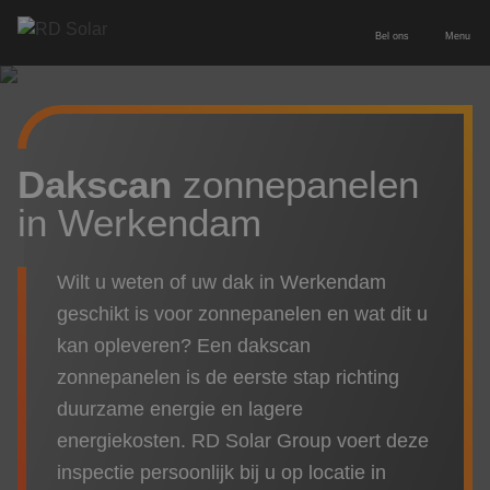
Bel ons
Menu
Energieopslag
Zakelijke batterij
Zonnepanelen
Dakscan
zonnepanelen
in Werkendam
Thuisbatterij
Zonnepanelen zakelijk
Diensten
Europees geproduceerde batterij
Wilt u weten of uw dak in Werkendam
Zonnepanelen particulier
Service & onderhoud
Voor wie
geschikt is voor zonnepanelen en wat dit u
Laadpaal inclusief installatie
kan opleveren? Een dakscan
Leveren & installeren
Zakelijk & MKB
Contact
zonnepanelen is de eerste stap richting
duurzame energie en lagere
Nieuwbouw
Adviesgesprek aanvragen
energiekosten. RD Solar Group voert deze
Particulier
inspectie persoonlijk bij u op locatie in