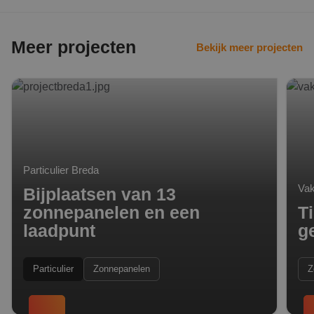
Meer projecten
Bekijk meer projecten
Bijplaatsen van 13 zonnepanelen en een laadpunt
Tient
Particulier Breda
Vak
Bijplaatsen van 13
zonnepanelen en een
T
laadpunt
g
Particulier
Zonnepanelen
Z