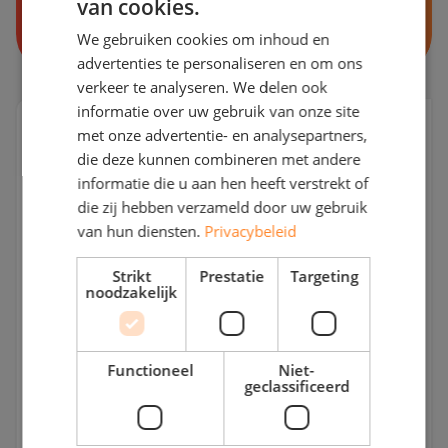
van cookies.
info@rdsolargroup.nl
We gebruiken cookies om inhoud en
advertenties te personaliseren en om ons
verkeer te analyseren. We delen ook
informatie over uw gebruik van onze site
Liever e-mailen?
met onze advertentie- en analysepartners,
die deze kunnen combineren met andere
Vul hieronder uw gegevens in en wij nemen zo spoedig
informatie die u aan hen heeft verstrekt of
mogelijk contact met u op.
die zij hebben verzameld door uw gebruik
van hun diensten.
Privacybeleid
Strikt
Prestatie
Targeting
noodzakelijk
Functioneel
Niet-
geclassificeerd