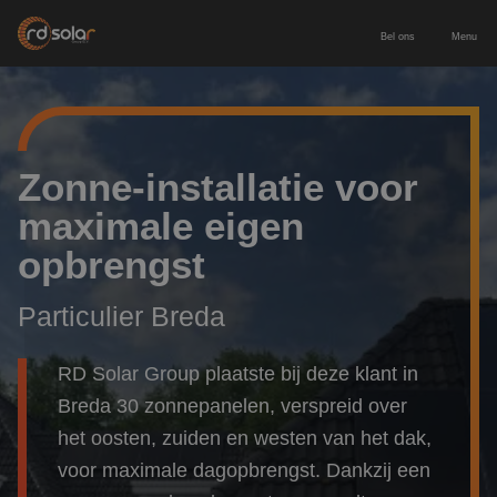
Bel ons
Menu
Energieopslag
Zakelijke batterij
Zonnepanelen
Zonne-installatie voor
maximale eigen
Thuisbatterij
Zonnepanelen zakelijk
Diensten
opbrengst
Europees geproduceerde batterij
Zonnepanelen particulier
Service & onderhoud
Voor wie
Particulier Breda
Laadpaal inclusief installatie
Leveren & installeren
Zakelijk & MKB
Contact
RD Solar Group plaatste bij deze klant in
Breda 30 zonnepanelen, verspreid over
Nieuwbouw
Adviesgesprek aanvragen
het oosten, zuiden en westen van het dak,
voor maximale dagopbrengst. Dankzij een
Particulier