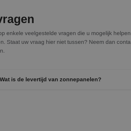
vragen
 op enkele
veelgestelde
vragen die u mogelijk helpe
pen. Staat uw vraag hier niet tussen? Neem dan
conta
n.
Wat is de levertijd van zonnepanelen?
Op dit moment zijn zonnepanelen, omvormers en de benodi
leverbaar. Daarnaast
hebben wij meerdere opslagplaatsen m
waar we
kunnen
installeren. Dat resulteert in een korte wac
krijgt u de garantie
dat
na akkoord van de offerte de installati
maanden. Daarnaast krijgt u na
akkoord
van de offerte alti