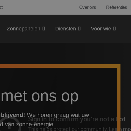
tt
Over ons
Referenties
Zonnepanelen
Diensten
Voor wie
met ons op
jblijvend!
We horen graag wat uw
ed van zonne-energie.