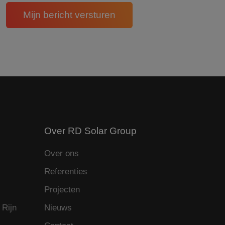
y analytics
 sessie van de
matie uit over hoe
aven te combineren
rtenties die de
n.
 bezocht.
 Analytics - wat
matie uit over hoe
bruikte
rtenties die de
uikt om unieke
 bezocht.
 gegenereerd nummer
 paginaverzoek op
n
porten van de site.
m de sessiestatus
Over RD Solar Group
es en betrokkenheid
en
Over ons
Referenties
Projecten
 Rijn
Nieuws