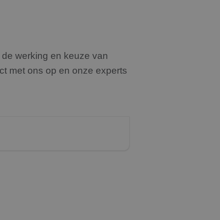
n de werking en keuze van
ct
met ons
op
en onze experts
gde onderconstructie goed
et onze eigen voorraad vanuit
httijd voor zonnepanelen. Bij ons
e altijd draait binnen twee
jd binnen 3 werkdagen een aantal