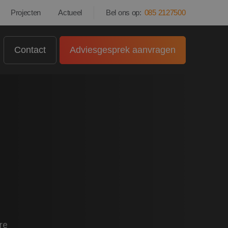
Projecten
Actueel
Bel ons op:
085 2127500
Contact
Adviesgesprek aanvragen