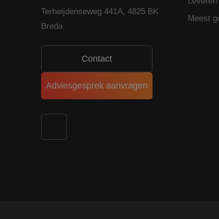
Leveren 
Terheijdenseweg 441A, 4825 BK
Meest g
Breda
Contact
Adviesgesprek aanvragen