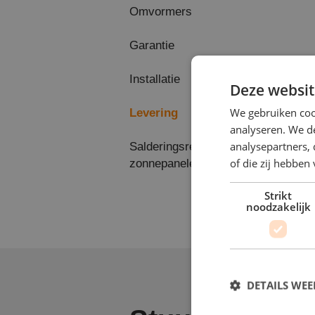
Omvormers
Garantie
Installatie
Deze websit
We gebruiken coo
Levering
analyseren. We de
analysepartners,
Salderingsregeling
of die zij hebbe
zonnepanelen
Strikt
noodzakelijk
DETAILS WE