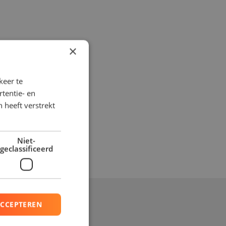
aar u aan toe bent.
×
keer te
tentie- en
 heeft verstrekt
Niet-
geclassificeerd
ACCEPTEREN