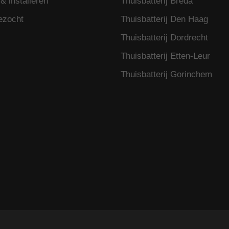
& installeren
Thuisbatterij Breda
ezocht
Thuisbatterij Den Haag
Thuisbatterij Dordrecht
Thuisbatterij Etten-Leur
Thuisbatterij Gorinchem