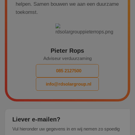
helpen. Samen bouwen we aan een duurzame
ongeveer 400 x 0,8 dus
320 kWh per jaar.
toekomst.
Pieter Rops
Adviseur verduurzaming
085 2127500
info@rdsolargroup.nl
Liever e-mailen?
Vul hieronder uw gegevens in en wij nemen zo spoedig