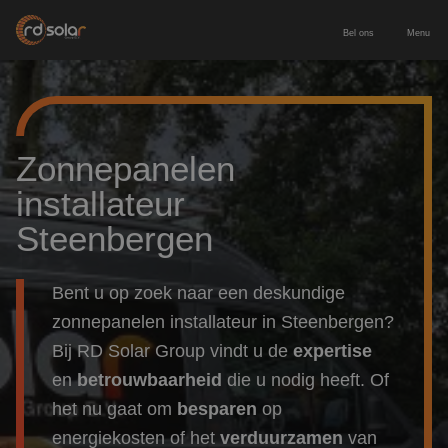
Bel ons
Menu
Energieopslag
Zakelijke batterij
Zonnepanelen
Zonnepanelen
installateur
Thuisbatterij
Zonnepanelen zakelijk
Diensten
Steenbergen
Europees geproduceerde batterij
Zonnepanelen particulier
Service & onderhoud
Voor wie
Bent u op zoek naar een deskundige
Laadpaal inclusief installatie
Leveren & installeren
zonnepanelen installateur in Steenbergen?
Zakelijk & MKB
Contact
Bij RD Solar Group vindt u de
expertise
Nieuwbouw
en
betrouwbaarheid
die u nodig heeft. Of
Adviesgesprek aanvragen
het nu gaat om
besparen
op
Particulier
energiekosten of het
verduurzamen
van