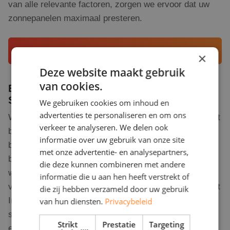
van alle relevante factoren, zorgen we ervoor dat uw
zonnepanelen maximaal presteren.
Adviesgesprek aanvragen
×
Deze website maakt gebruik
van cookies.
Erkende en betrouwbare installateurs in
Steenbergen
We gebruiken cookies om inhoud en
advertenties te personaliseren en om ons
Wanneer u beslist te investeren in zonnepanelen, is het
verkeer te analyseren. We delen ook
belangrijk om samen te werken met een erkende en
informatie over uw gebruik van onze site
betrouwbare installateur. RD Solar Group biedt die
met onze advertentie- en analysepartners,
betrouwbaarheid. Onze gecertificeerde professionals
die deze kunnen combineren met andere
werken niet alleen volgens de nieuwste technieken en
informatie die u aan hen heeft verstrekt of
veiligheidsvoorschriften, maar beschikken ook over het
die zij hebben verzameld door uw gebruik
InstallQ certificaat. Dit betekent dat wij voldoen aan
van hun diensten.
Privacybeleid
strikte eisen en werken volgens de hoogste kwaliteits-
Strikt
Prestatie
Targeting
en veiligheidsnormen in de markt.