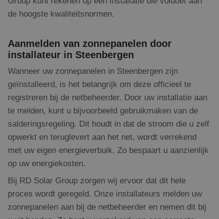
Group kunt rekenen op een installatie die voldoet aan
de hoogste kwaliteitsnormen.
Aanbieder
/
Naam
Vervaldatum
Omschrijving
Domein
Aanbieder
/
Aanmelden van zonnepanelen door
Naam
Vervaldatum
Omschrijving
Domein
fp_user_id
.rdsolargroup.nl
1 jaar 1
installateur in Steenbergen
maand
_clsk
1 dag
Deze cookie 
Microsoft
Aanbieder
/
Naam
Vervaldatum
Omschrijving
geassocieerd
.rdsolargroup.nl
Wanneer uw zonnepanelen in Steenbergen zijn
Domein
Microsoft Clar
analytics sof
geïnstalleerd, is het belangrijk om deze officieel te
_gcl_au
3 maanden 1
Deze cookie
Google LLC
Het wordt ge
dag
wordt
.rdsolargroup.nl
om informati
registreren bij de netbeheerder. Door uw installatie aan
ingesteld
de sessie van
door
gebruiker op 
te melden, kunt u bijvoorbeeld gebruikmaken van de
Doubleclick
en om meerd
en voert
paginaweerga
salderingsregeling. Dit houdt in dat de stroom die u zelf
informatie uit
combineren t
over hoe de
opwerkt en teruglevert aan het net, wordt verrekend
gebruikersses
eindgebruiker
analytische
de website
met uw eigen energieverbuik. Zo bespaart u aanzienlijk
doeleinden.
gebruikt en
over
op uw energiekosten.
_ga
1 jaar 1
Deze cookien
Google LLC
eventuele
maand
gekoppeld a
.rdsolargroup.nl
advertenties
Google Unive
Bij RD Solar Group zorgen wij ervoor dat dit hele
die de
Analytics - w
eindgebruiker
belangrijke u
proces wordt geregeld. Onze installateurs melden uw
heeft gezien
van de meer
voordat hij
algemeen geb
zonnepanelen aan bij de netbeheerder en nemen dit bij
de genoemde
analyseservic
website
Google. Deze