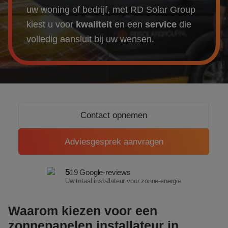
Over ons
uw woning of bedrijf, met RD Solar Group
kiest u voor
kwaliteit
en een
service
die
Referenties
volledig aansluit bij uw wensen.
Projecten
Actueel
Contact opnemen
Adviesgesprek aanvragen
5
19 Google-reviews
Uw totaal installateur voor zonne-energie
Waarom kiezen voor een
zonnepanelen installateur in