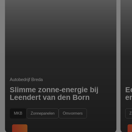
te verbeteren
Autobedrijf Breda
Slimme zonne-energie bij
E
Leendert van den Born
e
MKB
Zonnepanelen
Omvormers
Z