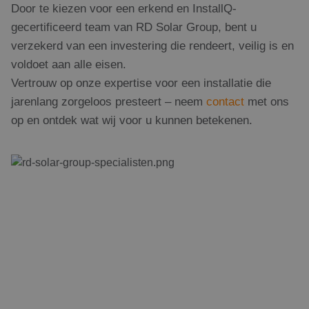
Door te kiezen voor een erkend en InstallQ-
Strikt noodzakelijke cookies maken de
kernfunctionaliteiten van de website mogelijk, zoals
gecertificeerd team van RD Solar Group, bent u
gebruikersaanmelding en accountbeheer. De
website kan niet goed worden gebruikt zonder de
verzekerd van een investering die rendeert, veilig is en
strikt noodzakelijke cookies.
voldoet aan alle eisen.
Naam
Aanbieder
/
Domein
Vervaldatum
Om
Vertrouw op onze expertise voor een installatie die
PHPSESSID
Sessie
Co
PHP.net
jarenlang zorgeloos presteert – neem
contact
met ons
ge
www.rdsolargroup.nl
app
op en ontdek wat wij voor u kunnen betekenen.
bas
taa
ide
al
do
wor
om
va
geb
te
Het
ge
wil
ge
nu
wor
kan
voo
ee
Google Privacy Policy
voo