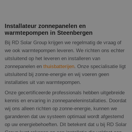
be
ee
sta
geb
pag
Installateur zonnepanelen en
_GRECAPTCHA
5 maanden 4
Go
Google LLC
warmtepompen in Steenbergen
weken
re
www.google.com
pla
no
Bij RD Solar Group krijgen we regelmatig de vraag of
co
(_
we ook warmtepompen leveren. We richten ons echter
wa
wo
uitsluitend op het leveren en installeren van
me
de 
zonnepanelen en
thuisbatterijen
. Onze specialisatie ligt
uitsluitend bij zonne-energie en wij voeren geen
CookieScriptConsent
1 maand 2
De
CookieScript
dagen
wor
www.rdsolargroup.nl
installaties uit van warmtepompen.
do
Scr
om
Onze gecertificeerde professionals hebben uitgebreide
co
van
kennis en ervaring in zonnepaneleninstallaties. Doordat
on
co
wij ons alleen richten op zonne-energie, kunnen we
va
Scr
garanderen dat uw systeem optimaal wordt afgestemd
no
cor
op uw energiebehoeften. Dit betekent dat u bij RD Solar