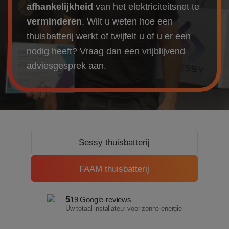
Over ons
afhankelijkheid
van het elektriciteitsnet te
verminderen
.
Wilt u weten hoe een
Referenties
thuisbatterij werkt of twijfelt u of u er een
nodig heeft?
Vraag dan een vrijblijvend
Projecten
adviesgesprek aan.
Actueel
Sessy thuisbatterij
FAAM thuisbatterij
5
19 Google-reviews
Uw totaal installateur voor zonne-energie