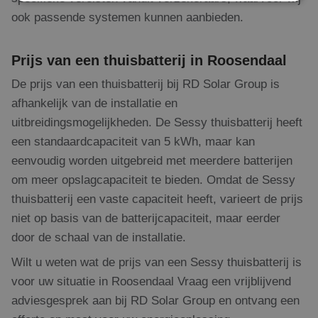
ook passende systemen kunnen aanbieden.
Strikt noodzakelijk
Prestatie
Targeting
Functioneel
Niet-geclassificeerd
Prijs van een thuisbatterij in Roosendaal
Strikt noodzakelijke cookies maken de
De prijs van een thuisbatterij bij RD Solar Group is
kernfunctionaliteiten van de website mogelijk, zoals
gebruikersaanmelding en accountbeheer. De
afhankelijk van de installatie en
website kan niet goed worden gebruikt zonder de
uitbreidingsmogelijkheden. De Sessy thuisbatterij heeft
strikt noodzakelijke cookies.
een standaardcapaciteit van 5 kWh, maar kan
Naam
Aanbieder
/
Domein
Vervaldatum
Om
eenvoudig worden uitgebreid met meerdere batterijen
PHPSESSID
Sessie
Co
PHP.net
ge
www.rdsolargroup.nl
om meer opslagcapaciteit te bieden. Omdat de Sessy
app
bas
thuisbatterij een vaste capaciteit heeft, varieert de prijs
taa
ide
niet op basis van de batterijcapaciteit, maar eerder
al
do
door de schaal van de installatie.
wor
om
Wilt u weten wat de prijs van een Sessy thuisbatterij is
va
geb
voor uw situatie in Roosendaal Vraag een vrijblijvend
te
Het
adviesgesprek aan bij RD Solar Group en ontvang een
ge
wil