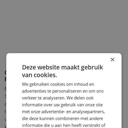
×
Deze website maakt gebruik
Capaciteit van thuisbatterijen in
van cookies.
Roosendaal
We gebruiken cookies om inhoud en
Bij RD Solar Group werken we uitsluitend met de
advertenties te personaliseren en om ons
Sessy thuisbatterij, een efficiënte en betrouwbare
verkeer te analyseren. We delen ook
oplossing voor energieopslag. De Sessy thuisbatterij
informatie over uw gebruik van onze site
met onze advertentie- en analysepartners,
heeft een standaardcapaciteit van 5 kWh met een
die deze kunnen combineren met andere
vermogen van 1,7 kW. Dit betekent dat u per batterij 5
informatie die u aan hen heeft verstrekt of
kWh aan energie kunt opslaan, voldoende om een