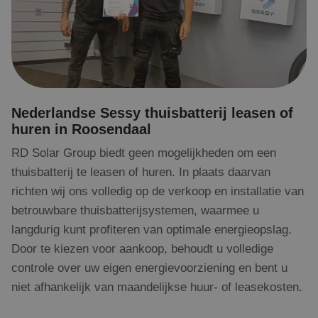
gebruikersint
en betrokken
de website te
om de
gebruikerserv
websitefuncti
te verbeteren
Nederlandse Sessy thuisbatterij leasen of
huren in Roosendaal
RD Solar Group biedt geen mogelijkheden om een
thuisbatterij te leasen of huren. In plaats daarvan
richten wij ons volledig op de verkoop en installatie van
betrouwbare thuisbatterijsystemen, waarmee u
langdurig kunt profiteren van optimale energieopslag.
Door te kiezen voor aankoop, behoudt u volledige
controle over uw eigen energievoorziening en bent u
niet afhankelijk van maandelijkse huur- of leasekosten.