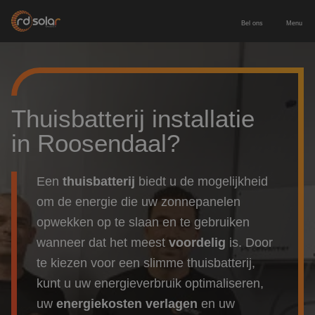
Bel ons
Menu
Energieopslag
Zakelijke batterij
Zonnepanelen
Thuisbatterij installatie
in Roosendaal?
Thuisbatterij
Zonnepanelen zakelijk
Diensten
Europees geproduceerde batterij
Een
thuisbatterij
biedt u de mogelijkheid
Zonnepanelen particulier
Service & onderhoud
Voor wie
om de energie die uw zonnepanelen
Laadpaal inclusief installatie
opwekken op te slaan en te gebruiken
Leveren & installeren
Zakelijk & MKB
Contact
wanneer dat het meest
voordelig
is. Door
te kiezen voor een slimme thuisbatterij
,
Nieuwbouw
Adviesgesprek aanvragen
kunt u uw energieverbruik optimaliseren,
Particulier
uw
energiekosten verlagen
en uw