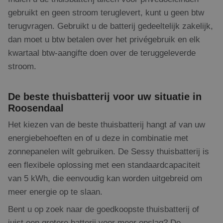
co
va
gebruikt en geen stroom teruglevert, kunt u geen btw
Scr
terugvragen. Gebruikt u de batterij gedeeltelijk zakelijk,
no
cor
dan moet u btw betalen over het privégebruik en elk
kwartaal btw-aangifte doen over de teruggeleverde
stroom.
Aanbieder
/
Naam
Vervaldatum
Omschrijving
Domein
Aanbieder
/
Naam
Vervaldatum
Omschrijving
Domein
De beste thuisbatterij voor uw situatie in
fp_user_id
.rdsolargroup.nl
1 jaar 1
Roosendaal
maand
_clsk
1 dag
Deze cookie 
Microsoft
Aanbieder
/
Naam
Vervaldatum
Omschrijving
geassocieerd
.rdsolargroup.nl
Domein
Microsoft Clar
Het kiezen van de beste thuisbatterij hangt af van uw
analytics sof
_gcl_au
3 maanden 1
Deze cookie
Google LLC
Het wordt ge
energiebehoeften en of u deze in combinatie met
dag
wordt
.rdsolargroup.nl
om informati
ingesteld
de sessie van
zonnepanelen wilt gebruiken. De Sessy thuisbatterij is
door
gebruiker op 
Doubleclick
een flexibele oplossing met een standaardcapaciteit
en om meerd
en voert
paginaweerga
informatie uit
van 5 kWh, die eenvoudig kan worden uitgebreid om
combineren t
over hoe de
gebruikersses
eindgebruiker
meer energie op te slaan.
analytische
de website
doeleinden.
gebruikt en
Bent u op zoek naar de goedkoopste thuisbatterij of
over
_ga
1 jaar 1
Deze cookien
Google LLC
eventuele
maand
gekoppeld a
.rdsolargroup.nl
juist een grotere batterij voor meer opslag? De
advertenties