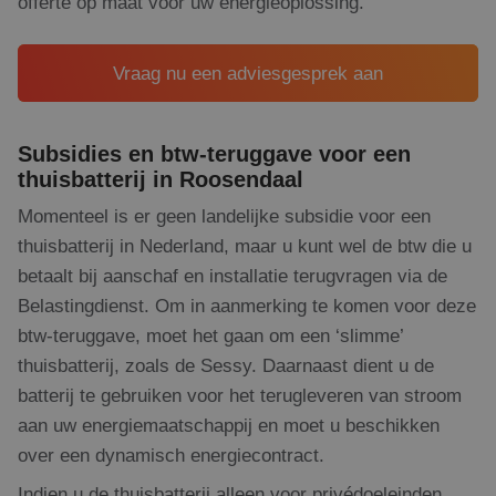
offerte op maat voor uw energieoplossing.
ge
nu
wor
kan
voo
Vraag nu een adviesgesprek aan
ee
Google Privacy Policy
voo
be
ee
sta
Subsidies en btw-teruggave voor een
geb
thuisbatterij in Roosendaal
pag
_GRECAPTCHA
5 maanden 4
Go
Google LLC
Momenteel is er geen landelijke subsidie voor een
weken
re
www.google.com
pla
thuisbatterij in Nederland, maar u kunt wel de btw die u
no
co
betaalt bij aanschaf en installatie terugvragen via de
(_
wa
Belastingdienst. Om in aanmerking te komen voor deze
wo
btw-teruggave, moet het gaan om een ‘slimme’
me
de 
thuisbatterij, zoals de Sessy. Daarnaast dient u de
CookieScriptConsent
1 maand 2
De
CookieScript
batterij te gebruiken voor het terugleveren van stroom
dagen
wor
www.rdsolargroup.nl
do
aan uw energiemaatschappij en moet u beschikken
Scr
om
over een dynamisch energiecontract.
co
van
on
Indien u de thuisbatterij alleen voor privédoeleinden