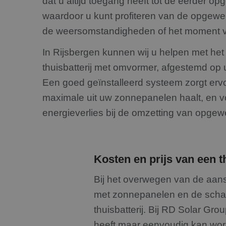
dat u altijd toegang heeft tot de eerder op
_GRECAPTCHA
waardoor u kunt profiteren van de opgewe
de weersomstandigheden of het moment v
CookieScriptConse
In Rijsbergen kunnen wij u helpen met het 
thuisbatterij met omvormer, afgestemd op
Een goed geïnstalleerd systeem zorgt ervo
Naam
maximale uit uw zonnepanelen haalt, en 
Naam
fp_user_id
Aanbiede
Naam
Domein
energieverlies bij de omzetting van opgew
_clsk
_gcl_au
Google L
.rdsolarg
_ga
IDE
Google L
Kosten en prijs van een th
.doublecl
Bij het overwegen van de aansc
met zonnepanelen en de schaal
thuisbatterij. Bij RD Solar Gro
_ga_199ZS9T37F
heeft maar eenvoudig kan wor