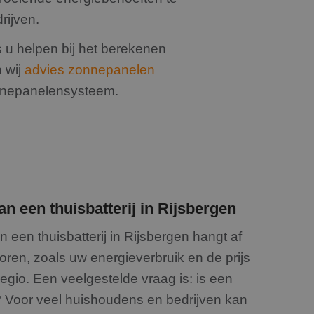
es en betrokkenheid
en
drijven.
s u helpen bij het berekenen
n wij
advies zonnepanelen
onnepanelensysteem.
an een thuisbatterij in Rijsbergen
n een thuisbatterij in Rijsbergen hangt af
oren, zoals uw energieverbruik en de prijs
 regio. Een veelgestelde vraag is: is een
l? Voor veel huishoudens en bedrijven kan