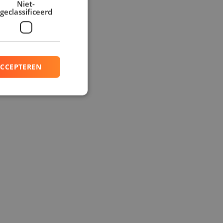
Niet-
geclassificeerd
ACCEPTEREN
rd
elding en
basis van de PHP-
ne doeleinden die
erssessies te
en willekeurig
ikt, kan specifiek
ld is het behouden
ker tussen pagina's.