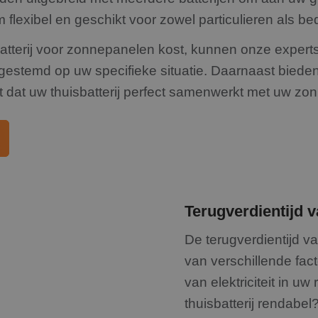
.rdsolargroup.nl
11 maanden
Deze cookie wordt gebruikt om gebruikersinteracti
4 weken
op de website te volgen om de gebruikerservaring 
 flexibel en geschikt voor zowel particulieren als be
websitefunctionaliteit te verbeteren.
batterij voor zonnepanelen kost, kunnen onze expert
afgestemd op uw specifieke situatie. Daarnaast biede
et dat uw thuisbatterij perfect samenwerkt met uw z
Terugverdientijd v
De terugverdientijd va
van verschillende fact
van elektriciteit in uw
thuisbatterij rendabe