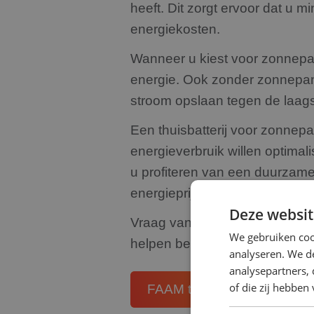
heeft. Dit zorgt ervoor dat u m
energiekosten.
Wanneer u kiest voor zonnepan
energie. Ook zonder zonnepane
stroom opslaan tegen de laags
Een thuisbatterij voor zonnepa
energieverbruik willen optimal
u profiteren van een duurzam
energieprijzen.
Deze websit
Vraag vandaag nog een vrijbli
We gebruiken coo
helpen besparen in Rijsbergen
analyseren. We de
analysepartners,
of die zij hebbe
FAAM thuisbatterij
Sessy