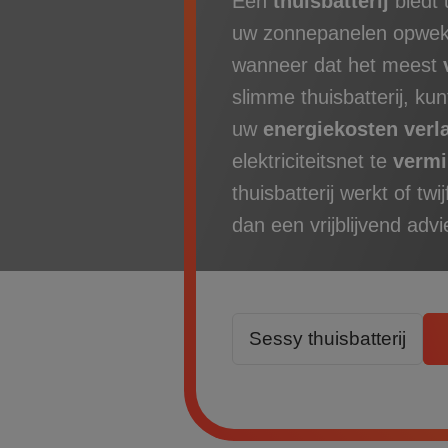
Een
thuisbatterij
biedt
uw zonnepanelen opwekk
wanneer dat het meest
slimme thuisbatterij
, kun
uw
energiekosten verl
elektriciteitsnet te
vermi
thuisbatterij werkt of twi
dan een vrijblijvend adv
Sessy thuisbatterij