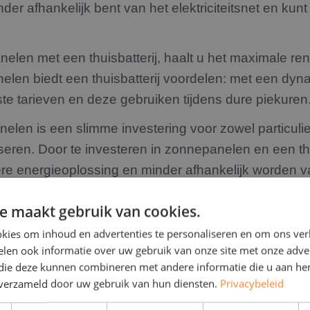
inder afhankelijk bent van het elektriciteitsnet en ku
elen met een thuisbatterij, haalt u het maximale r
len biedt een thuisbatterij voordelen: met een dyn
te tarieven en deze gebruiken tijdens dure piekuren
nelen is een slimme investering voor zowel particulie
iseren. Door te investeren in zonnepanelen en een thu
ere energieoplossing en minder afhankelijk worden
e maakt gebruik van cookies.
jvend adviesgesprek aan bij RD Solar Group en ontde
kies om inhoud en advertenties te personaliseren en om ons ver
.
len ook informatie over uw gebruik van onze site met onze adver
 die deze kunnen combineren met andere informatie die u aan hen
n verzameld door uw gebruik van hun diensten.
Privacybeleid
 thuisbatterij