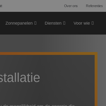
tt
Over ons
Referenties
Zonnepanelen
Diensten
Voor wie
tallatie