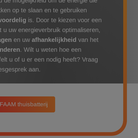
 u de mogelijkheid om de energie die
en op te slaan en te gebruiken
voordelig
is. Door te kiezen voor een
t u uw energieverbruik optimaliseren,
agen
en uw
afhankelijkheid
van het
nderen
.
Wilt u weten hoe een
jfelt u of u er een nodig heeft?
Vraag
iesgesprek aan.
FAAM thuisbatterij