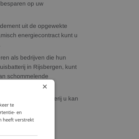
nt besparen op uw
endement uit de opgewekte
amisch energiecontract kunt u
.
ren als bedrijven die hun
isbatterij in Rijsbergen, kunt
 van schommelende
×
k hoe een thuisbatterij u kan
keer te
tentie- en
 heeft verstrekt