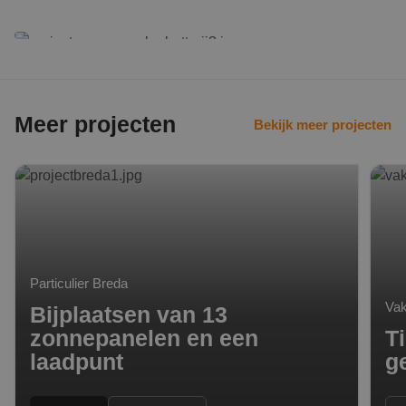
Meer projecten
Bekijk meer projecten
Bijplaatsen van 13 zonnepanelen en een laadpunt
Tient
Particulier Breda
Vak
Bijplaatsen van 13
zonnepanelen en een
T
laadpunt
g