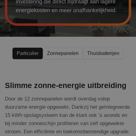
Over ons
investering die direct bijdraagt aan lagere
energiekosten en meer onafhankelijkheid.
Referenties
Projecten
Particulier
Zonnepanelen
Thuisbatterijen
Actueel
Slimme zonne-energie uitbreiding
Door de 12 zonnepanelen wordt overdag volop
duurzame energie opgewekt. Dankzij het geïntegreerde
15 kWh opslagsysteem kan de klant ook ’s avonds en
bij minder zonneschijn profiteren van zelf opgewekte
stroom. Een efficiënte en toekomstbestendige upgrade.