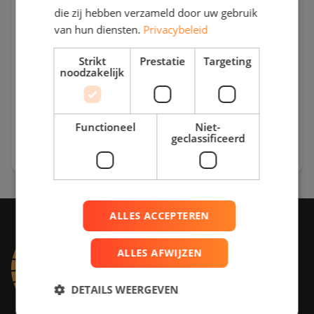
die zij hebben verzameld door uw gebruik
van hun diensten.
Privacybeleid
Strikt
Prestatie
Targeting
noodzakelijk
Ik heb de
privacy verklaring
van RD Solar Group
gelezen en ga daarmee akkoord
Functioneel
Niet-
geclassificeerd
ALLES ACCEPTEREN
ALLES AFWIJZEN
DETAILS WEERGEVEN