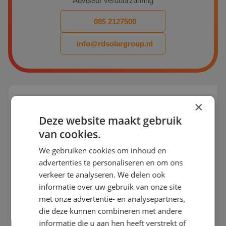
Adviseur verduurzaming
085 2127500
info@rdsolargroup.nl
Liever e-mailen?
×
Deze website maakt gebruik
Vul hieronder uw gegevens in en wij nemen zo spoedig
van cookies.
mogelijk contact met u op.
We gebruiken cookies om inhoud en
advertenties te personaliseren en om ons
verkeer te analyseren. We delen ook
informatie over uw gebruik van onze site
met onze advertentie- en analysepartners,
die deze kunnen combineren met andere
informatie die u aan hen heeft verstrekt of