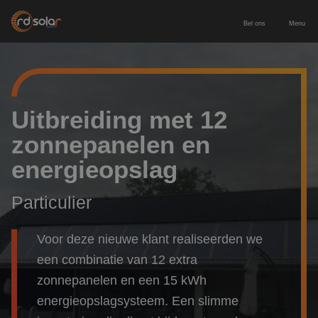
Bel ons
Menu
Energieopslag
Zakelijke batterij
Zonnepanelen
Uitbreiding met 12
zonnepanelen en
Thuisbatterij
Zonnepanelen zakelijk
Diensten
energieopslag
Europees geproduceerde batterij
Zonnepanelen particulier
Service & onderhoud
Voor wie
Particulier
Laadpaal inclusief installatie
Leveren & installeren
Zakelijk & MKB
Contact
Voor deze nieuwe klant realiseerden we
een combinatie van 12 extra
Nieuwbouw
Adviesgesprek aanvragen
zonnepanelen en een 15 kWh
energieopslagsysteem. Een slimme
Particulier