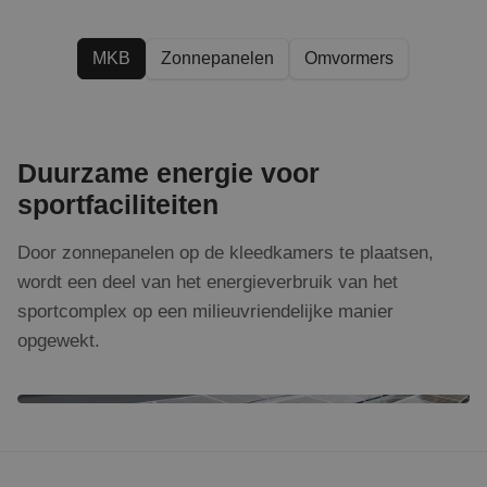
Over ons
MKB
Zonnepanelen
Omvormers
Referenties
Projecten
Duurzame energie voor
Actueel
sportfaciliteiten
Door zonnepanelen op de kleedkamers te plaatsen,
wordt een deel van het energieverbruik van het
sportcomplex op een milieuvriendelijke manier
opgewekt.