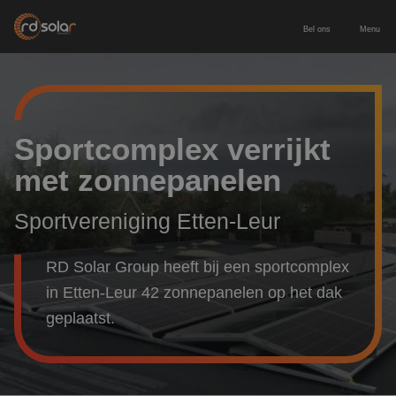
Bel ons
Menu
Energieopslag
Zakelijke batterij
Zonnepanelen
Sportcomplex verrijkt
met zonnepanelen
Thuisbatterij
Zonnepanelen zakelijk
Diensten
Sportvereniging Etten-Leur
Europees geproduceerde batterij
Zonnepanelen particulier
Service & onderhoud
Voor wie
RD Solar Group heeft bij een sportcomplex
Laadpaal inclusief installatie
Leveren & installeren
Zakelijk & MKB
Contact
in Etten-Leur 42 zonnepanelen op het dak
geplaatst.
Nieuwbouw
Adviesgesprek aanvragen
Particulier