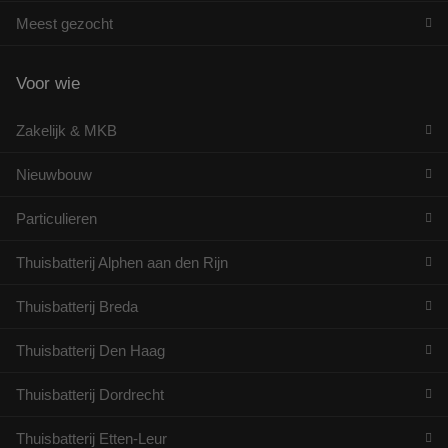
voo
ee
Google Privacy Policy
Meest gezocht
voo
be
ee
sta
Voor wie
geb
pag
Zakelijk & MKB
_GRECAPTCHA
5 maanden 4
Go
Google LLC
weken
re
www.google.com
pla
Nieuwbouw
no
co
(_
wa
Particulieren
wo
me
de 
Thuisbatterij Alphen aan den Rijn
CookieScriptConsent
1 maand 2
De
CookieScript
dagen
wor
www.rdsolargroup.nl
Thuisbatterij Breda
do
Scr
om
Thuisbatterij Den Haag
co
van
on
Thuisbatterij Dordrecht
co
va
Scr
Thuisbatterij Etten-Leur
no