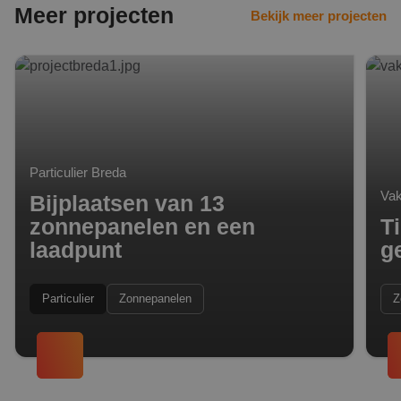
Meer projecten
Bekijk meer projecten
Bijplaatsen van 13 zonnepanelen en een laadpunt
Tient
Particulier Breda
Vak
Bijplaatsen van 13
zonnepanelen en een
T
laadpunt
g
Particulier
Zonnepanelen
Z