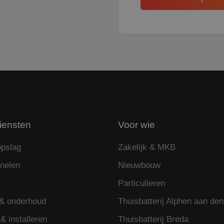
.rdsolargroup.nl
1 jaar 1
Deze cookie wordt gebruikt door Google Analytics o
maand
te behouden.
.rdsolargroup.nl
11 maanden
Deze cookie wordt gebruikt om gebruikersinteracti
4 weken
op de website te volgen om de gebruikerservaring 
websitefunctionaliteit te verbeteren.
iensten
Voor wie
opslag
Zakelijk & MKB
nelen
Nieuwbouw
Particulieren
 & onderhoud
Thuisbatterij Alphen aan den
& installeren
Thuisbatterij Breda