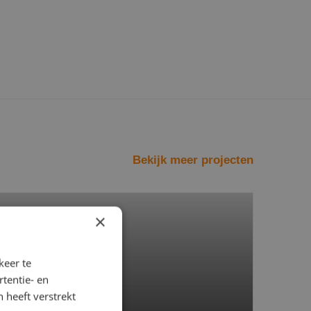
Bekijk meer projecten
lleerd
×
keer te
tentie- en
 heeft verstrekt