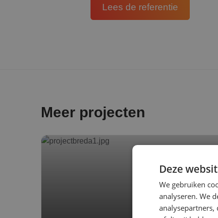
Lees de referentie
Meer projecten
Bijplaatsen van 13 zonnepanelen en een laadpunt
Deze websit
We gebruiken coo
analyseren. We de
analysepartners,