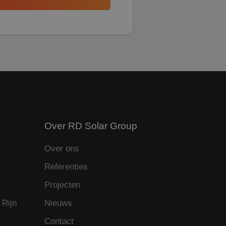
m de sessiestatus
es en betrokkenheid
en
Over RD Solar Group
Over ons
Referenties
Projecten
 Rijn
Nieuws
Contact