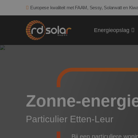
Europese kwaliteit met FAAM, Sessy, Solarwatt en Kiwa
Energieopslag
Zonne-energie 
Particulier Etten-Leur
Bij een particuliere won