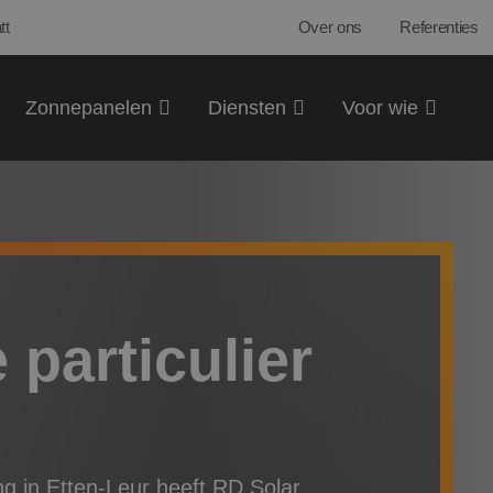
tt
Over ons
Referenties
Zonnepanelen
Diensten
Voor wie
particulier
ing in Etten-Leur heeft RD Solar