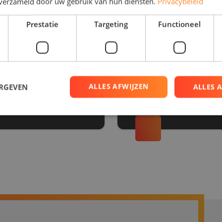
n verzameld door uw gebruik van hun diensten.
Privacybeleid
Prestatie
Targeting
Functioneel
Vakantiepark de Kievit
nnepanelen
Tiental zonn
ALLES AFWIJZEN
ERGEVEN
ALLES 
Zonnepanelen
trikt noodzakelijk
Prestatie
Targeting
Functioneel
Niet-geclassificee
 cookies maken de kernfunctionaliteiten van de website mogelijk, zoals gebruikersaanm
bsite kan niet goed worden gebruikt zonder de strikt noodzakelijke cookies.
Aanbieder
/
Domein
Vervaldatum
Omschrijving
Sessie
Cookie gegenereerd door applicaties op 
PHP.net
taal. Dit is een identificator voor algeme
www.rdsolargroup.nl
wordt gebruikt om variabelen van gebruik
onderhouden. Het is normaal gesproken e
gegenereerd nummer, hoe het wordt gebru