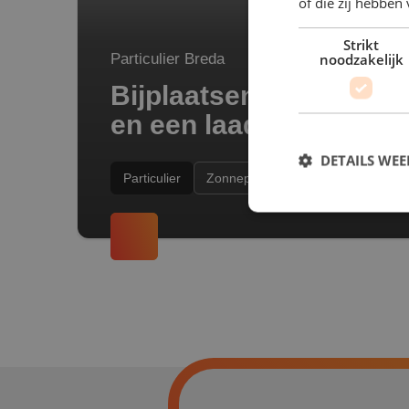
of die zij hebbe
Strikt
noodzakelijk
Particulier Breda
Bijplaatsen van 13 zo
en een laadpunt
DETAILS WE
Particulier
Zonnepanelen
S
Strikt noodzakelijke
accountbeheer. De we
Naam
PHPSESSID