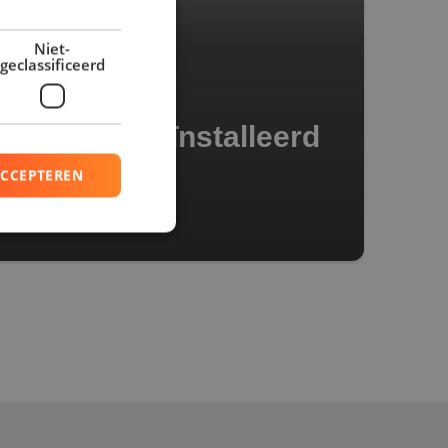
Niet-
geclassificeerd
epanelen geïnstalleerd
ACCEPTEREN
rd
elding en
basis van de PHP-
ne doeleinden die
erssessies te
en willekeurig
ikt, kan specifiek