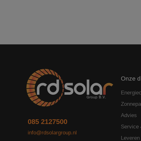
_ga_199ZS9T37F
_clck
Onze d
Energie
Zonnepa
Advies
085 2127500
Service
info@rdsolargroup.nl
Leveren 