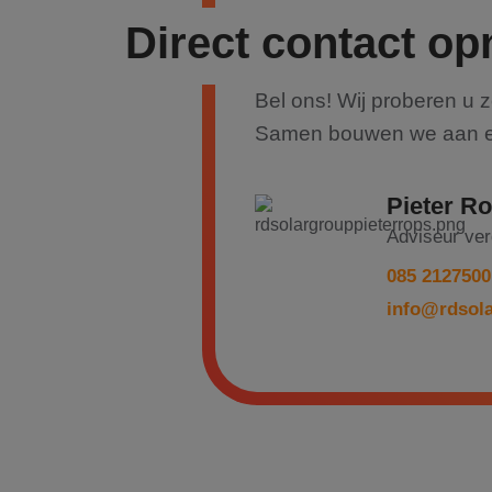
Direct contact o
_GRECAPTCHA
Bel ons! Wij proberen u z
CookieScriptConse
Samen bouwen we aan e
Pieter R
Naam
Adviseur ve
Naam
fp_user_id
Aanbiede
Naam
085 2127500
Domein
_clsk
info@rdsola
_gcl_au
Google L
.rdsolarg
_ga
IDE
Google L
.doublecl