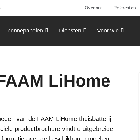
tt
Over ons
Referenties
Zonnepanelen
Diensten
Voor wie
 FAAM LiHome
jkheden van de FAAM LiHome thuisbatterij
ficiële productbrochure vindt u uitgebreide
informatie over de beschikbare modellen.